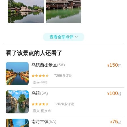
查看全部点评

看了该景点的人还看了
150
乌镇西栅景区
(5A)
¥
起
7299条评论


嘉兴·乌镇
100
乌镇
(5A)
¥
起
12620条评论


嘉兴·桐乡市
75
南浔古镇
(5A)
¥
起