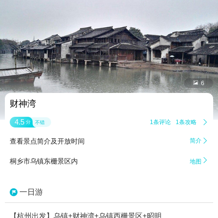


6
财神湾
4.5
1条评论
1条攻略

分
不错
查看景点简介及开放时间
简介


桐乡市乌镇东栅景区内
地图
一日游
【杭州出发】乌镇+财神湾+乌镇西栅景区+昭明