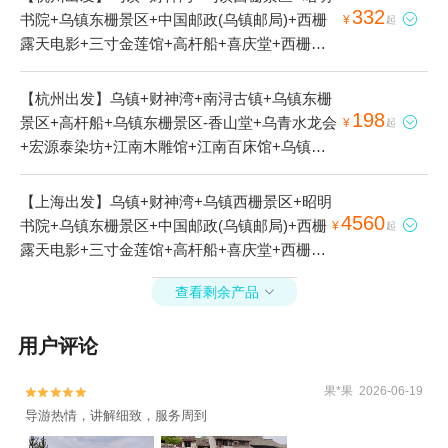
332
书院+乌镇东栅景区+中国邮政(乌镇邮局)+西栅

¥
起
露天电影+三寸金莲馆+高杆船+喜庆堂+西栅夜
游+东栅景区文昌阁(新华路)+乌镇东栅景区-香山
堂+草木本色染坊+望佛桥+乌青水龙会+乌镇东
【杭州出发】乌镇+财神湾+南浔古镇+乌镇东栅
栅景区-集贤坊+宏源泰染坊+江南木雕馆+江南百
198
景区+高杆船+乌镇东栅景区-香山堂+乌青水龙会

¥
起
床馆+乌镇东栅景区-皮影戏+翰林第+汇源当铺旧
+宏源泰染坊+江南木雕馆+江南百床馆+乌镇东
址+修真观戏台+乌镇东栅景区-修真观+乌镇西栅
栅景区-皮影戏+汇源当铺旧址+修真观戏台+乌镇
景区-文昌阁1日游
东栅景区-修真观1日游
【上海出发】乌镇+财神湾+乌镇西栅景区+昭明
4560
书院+乌镇东栅景区+中国邮政(乌镇邮局)+西栅

¥
起
露天电影+三寸金莲馆+高杆船+喜庆堂+西栅夜
游+乌镇东栅景区-香山堂+草木本色染坊+望佛桥
查看剩余产品

+乌青水龙会+乌镇东栅景区-集贤坊+宏源泰染坊
+江南木雕馆+江南百床馆+修真观戏台+乌镇东
用户评论
栅景区-修真观1日游
果*果 2026-06-19


导游热情，讲解细致，服务周到