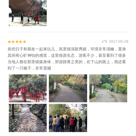
态景区+烟雨江郎景区+衢州古城墙+衢州神农殿
+衢州书院+六春湖索道观光+花牵谷景区玫瑰园
+凡界·星宿高田+江山太阳谷乐园+浙江衢州跳伞
基地+江郎山飞行基地+浸梦水亭门+凹凸户外越
野公园Out To Wild ATV Park+衢州市体育中心
+六春湖生态漂流景区+龙游大峡谷漂流1日游
x*9 2017-05-28


前些日子和朋友一起来玩儿，风景很清新秀丽，环境非常清幽，置身
其间有心旷神怡的感觉，这里很原生态，游客不少，甚至看到了很多
当地人都在那里锻炼身体，郊游踏青之类的，在下山的路上，我还看
到了一只猴子，非常震撼