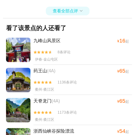
查看全部点评

看了该景点的人还看了
16
九峰山风景区
¥
起
8条评论


伊春·金山屯区
65
药王山
(4A)
¥
起
1136条评论


衢州·衢江区
65
天脊龙门
(4A)
¥
起
1173条评论


衢州·衢江区
54
浙西仙峡谷探险漂流
¥
起