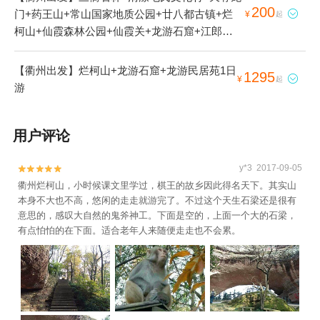
200
门+药王山+常山国家地质公园+廿八都古镇+烂

¥
起
柯山+仙霞森林公园+仙霞关+龙游石窟+江郎山
风景名胜区+浮盖山+衢州小南海+衢州乌溪江
+衢州孔氏南宗家庙+古田山自然保护区+衢州九
【衢州出发】烂柯山+龙游石窟+龙游民居苑1日
1295

¥
起
龙湖+龙游民居苑+龙游八塔+浮盖山峡谷漂流
游
+根宫佛国文化旅游区+龙游梦溪漂流+衢州龙游
六春湖漂流+南湖+衢州江滨公园+衢州市市民公
用户评论
园+衢州衆园+龙游峡谷漂流+童年时光主题乐园
（衢州店）+姑蔑城生态园+花牵谷+耕读农场
+龙天小镇+衢州乐翻天水上乐园+衢州大荫山森
y*3 2017-09-05


林穿越探险乐园+衢州飞鸿滑草场+衢州悦龙湾度
衢州烂柯山，小时候课文里学过，棋王的故乡因此得名天下。其实山
本身不大也不高，悠闲的走走就游完了。不过这个天生石梁还是很有
假园区+衢州大荫山丛林飞越探险乐园+衢州三毛
意思的，感叹大自然的鬼斧神工。下面是空的，上面一个大的石梁，
滑雪乐园+常山石博园+衢州启明星农场+梅树底
有点怕怕的在下面。适合老年人来随便走走也不会累。
风景区+东方巨石阵+衢州儿童公园+衢州古城文
化旅游区+龙游花海+中国观赏石博览馆+龙游雷
迪森龙山运动驿站+衢州天王塔沉浸式艺术馆+江
郎山峡谷漂流+龙游湖·骏和水上运动俱乐部+衢
州神王谷景区+雪沐温泉+信安湖夜游+六春湖生