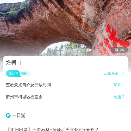


26
烂柯山
4.8
30条评论

分
很棒
查看景点简介及开放时间
简介


衢州市柯城区石室乡
地图
一日游
【衢州出发】三衢石林+清漾毛氏文化村+天脊龙