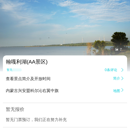


7
翰嘎利湖(AA景区)
0条评论

暂无点评
查看景点简介及开放时间
简介


内蒙古兴安盟科尔沁右翼中旗
地图
暂无报价
暂无门票预订，我们正在努力补充