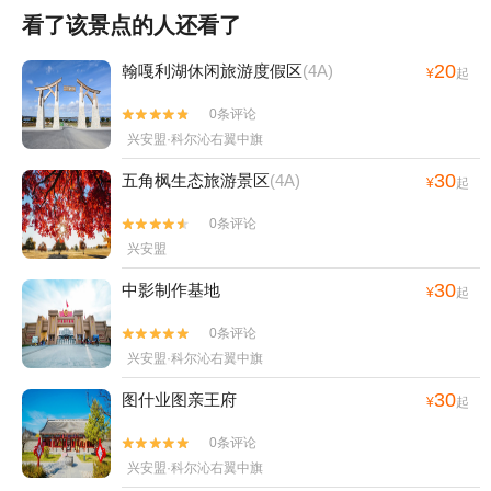
看了该景点的人还看了
20
翰嘎利湖休闲旅游度假区
(4A)
¥
起
0条评论


兴安盟·科尔沁右翼中旗
30
五角枫生态旅游景区
(4A)
¥
起
0条评论


兴安盟
30
中影制作基地
¥
起
0条评论


兴安盟·科尔沁右翼中旗
30
图什业图亲王府
¥
起
0条评论


兴安盟·科尔沁右翼中旗