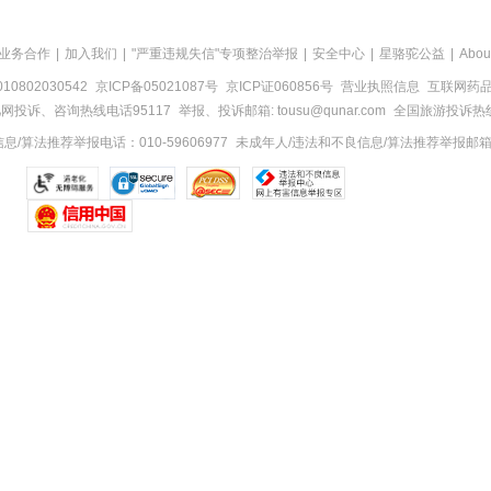
业务合作
|
加入我们
|
"严重违规失信"专项整治举报
|
安全中心
|
星骆驼公益
|
Abou
0802030542
京ICP备05021087号
京ICP证060856号
营业执照信息
互联网药品信
网投诉、咨询热线电话95117
举报、投诉邮箱: tousu@qunar.com
全国旅游投诉热线:
/算法推荐举报电话：010-59606977
未成年人/违法和不良信息/算法推荐举报邮箱：to