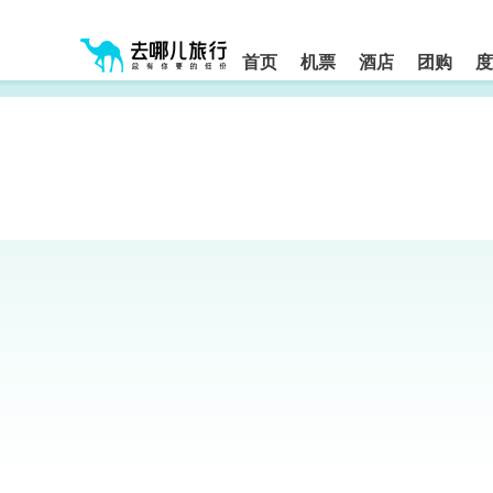
请
提
提
按
示:
示:
shift+enter
您
您
进
首页
机票
酒店
团购
度
入
已
已
去
进
离
哪
入
开
网
网
网
智
能
站
站
导
导
导
盲
航
航
语
音
区,
区
引
本
导
区
模
域
式
含
有
6
个
模
块,
按
下
Tab
键
浏