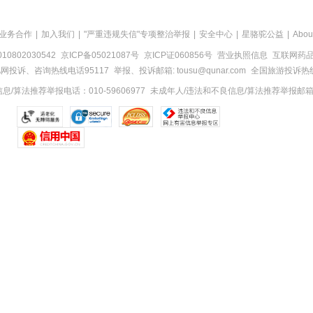
业务合作
|
加入我们
|
"严重违规失信"专项整治举报
|
安全中心
|
星骆驼公益
|
Abou
0802030542
京ICP备05021087号
京ICP证060856号
营业执照信息
互联网药品信
网投诉、咨询热线电话95117
举报、投诉邮箱: tousu@qunar.com
全国旅游投诉热线:
/算法推荐举报电话：010-59606977
未成年人/违法和不良信息/算法推荐举报邮箱：to