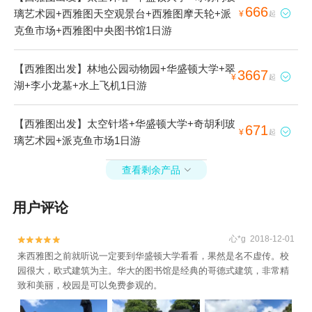
666
璃艺术园+西雅图天空观景台+西雅图摩天轮+派

¥
起
克鱼市场+西雅图中央图书馆1日游
【西雅图出发】林地公园动物园+华盛顿大学+翠
3667

¥
起
湖+李小龙墓+水上飞机1日游
【西雅图出发】太空针塔+华盛顿大学+奇胡利玻
671

¥
起
璃艺术园+派克鱼市场1日游
查看剩余产品

用户评论
心*g 2018-12-01


来西雅图之前就听说一定要到华盛顿大学看看，果然是名不虚传。校
园很大，欧式建筑为主。华大的图书馆是经典的哥德式建筑，非常精
致和美丽，校园是可以免费参观的。