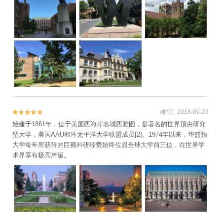
魂*江 2018-09-23


始建于1861年，位于美国西海岸名城西雅图，是著名的世界顶尖研究
型大学，美国AAU和环太平洋大学联盟成员[2]。1974年以来，华盛顿
大学每年所获得的巨额科研经费始终位居全球大学前三位，在世界学
术界享有极高声望。