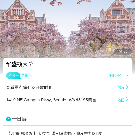


20
华盛顿大学
4.4
20条评论

分
不错
查看景点简介及开放时间
简介


1410 NE Campus Pkwy, Seattle, WA 98195美国
地图
一日游
【西雅图出发】太空针塔+华盛顿大学+奇胡利玻