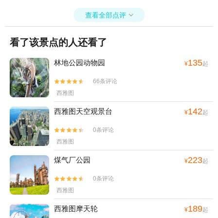
查看全部点评

看了该景点的人还看了
135
林地公园动物园
¥
起
66条评论


西雅图
142
西雅图天空观景台
¥
起
0条评论


西雅图
223
煤气厂公园
¥
起
0条评论


西雅图
189
西雅图摩天轮
¥
起