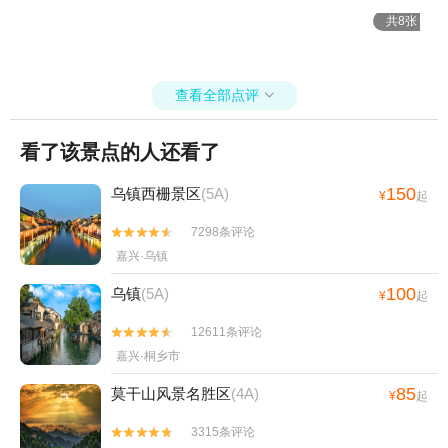
共8张
查看全部点评

看了该景点的人还看了
150
乌镇西栅景区
(5A)
¥
起
7298条评论


嘉兴·乌镇
100
乌镇
(5A)
¥
起
12611条评论


嘉兴·桐乡市
85
莫干山风景名胜区
(4A)
¥
起
3315条评论

