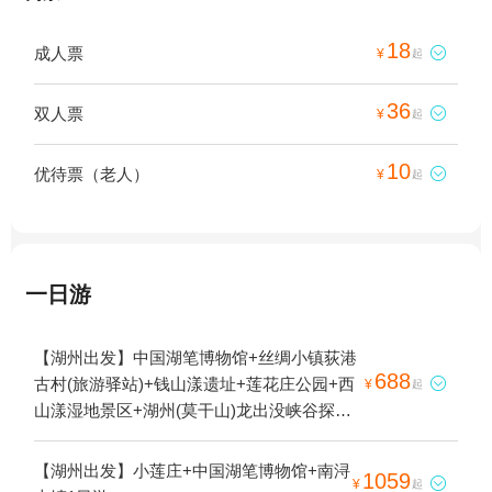
18
成人票

¥
起
36
双人票

¥
起
10
优待票（老人）

¥
起
一日游
【湖州出发】中国湖笔博物馆+丝绸小镇荻港
688
古村(旅游驿站)+钱山漾遗址+莲花庄公园+西

¥
起
山漾湿地景区+湖州(莫干山)龙出没峡谷探险
漂流+世界乡村旅游小镇+湖州未来机器人探
索乐园1日游
【湖州出发】小莲庄+中国湖笔博物馆+南浔
1059

¥
起