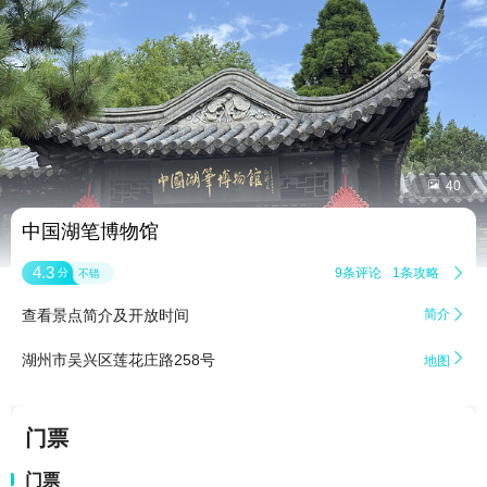


40
中国湖笔博物馆
4.3
9条评论
1条攻略

分
不错
查看景点简介及开放时间
简介


湖州市吴兴区莲花庄路258号
地图
门票
门票