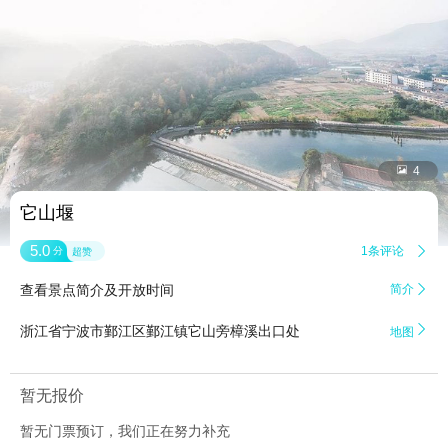


4
它山堰
5.0
1条评论

分
超赞
查看景点简介及开放时间
简介


浙江省宁波市鄞江区鄞江镇它山旁樟溪出口处
地图
暂无报价
暂无门票预订，我们正在努力补充