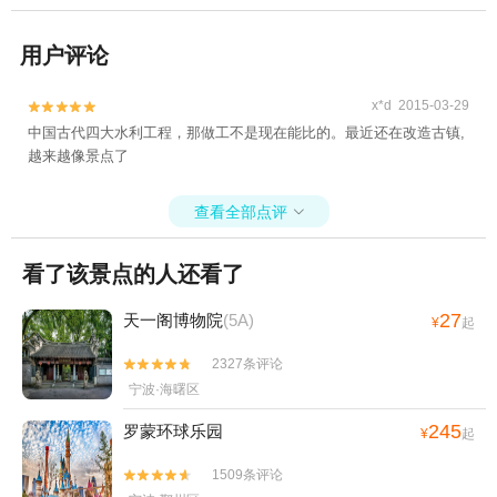
用户评论
x*d 2015-03-29


中国古代四大水利工程，那做工不是现在能比的。最近还在改造古镇,
越来越像景点了
查看全部点评

看了该景点的人还看了
27
天一阁博物院
(5A)
¥
起
2327条评论


宁波·海曙区
245
罗蒙环球乐园
¥
起
1509条评论

