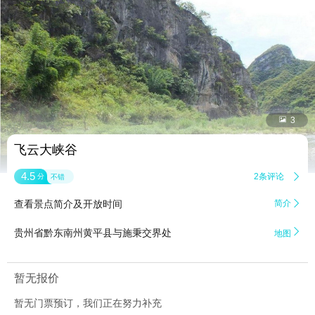


3
飞云大峡谷
4.5
2条评论

分
不错
查看景点简介及开放时间
简介


贵州省黔东南州黄平县与施秉交界处
地图
暂无报价
暂无门票预订，我们正在努力补充