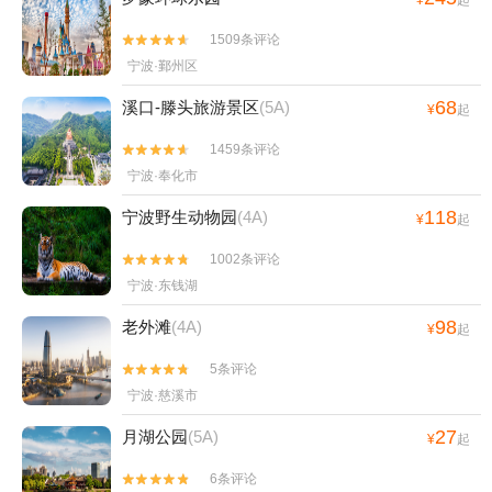
山月泉湾温泉馆+宁波麦卡公园+茅洋玻璃栈道
+达人村+象山影视庄园+杭州湾海底温泉+宁波
1509条评论


分手照相馆+梅山湾冰雪大世界+梅山湾冰雪大世
宁波·鄞州区
界+滕头德宝乐园+滕头生态旅游区+象山龙屿乡
68
村乐园+宁波半山伴水渡假村+象山上周玻璃桥+
溪口-滕头旅游景区
(5A)
¥
起
【宁波】话剧《杏仁豆腐心》+梅山湾沙滩公园
1459条评论


+宁波那须温泉+东钱湖游船+宁波红星冰雪世界
宁波·奉化市
+宁波方特东方欲晓+宁波万象城摩天轮+象山精
灵谷+象山龙溪峡谷漂流+四明山杖锡风景区+东
118
宁波野生动物园
(4A)
¥
起
山桃园•熊小米乐园+杭州湾之眼+宁波欢乐滨海
1002条评论


乐园+溪口杜鹃谷森林公园+宁波蓬莱岛+艇好玩
宁波·东钱湖
帆船营地(象山店)+石浦老街+梅山湾沙滩欢乐世
界+东钱湖下水湿地公园+天苑+梅山湾飞翔乐园
98
老外滩
(4A)
¥
起
+象山龙角岩森林公园+石浦休闲捕鱼海钓+梅山
湾鹿遇森林乐园+象山游船出海基地+浙江(四明
5条评论


山)抗日根据地旧址群+慈城古建筑群1日游
宁波·慈溪市
27
月湖公园
(5A)
¥
起
6条评论

