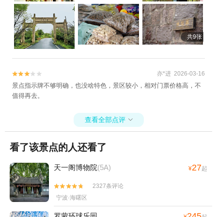
湿地公园+宁波海天一洲景区+象山石浦檀头山岛
+宁波北仑瑞岩寺+溪口360漂流+天宫城堡+绿野
欢乐谷+宁波海洋世界+宁波博物院+岩头古村漂
共9张
流+宁波奇e国+象山鲤龙潭森林公园+象山民俗
文化村+人间弥勒(雪窦寺)+四明湖+老外滩+五磊
寺+宁波三江口+千丈岩+白水冲瀑布+四明山庄
亦*进 2026-03-16


+溪口斑竹漂流+石浦捕鱼+宁波万竹漂流+东钱
景点指示牌不够明确，也没啥特色，景区较小，相对门票价格高，不
湖水上乐园+四明山地质公园景区+浙东小九寨
值得再去。
+宁波3D艺术节+宁波文化广场冰雪文化节+宁波
天意游泳培训+宁波3D蜡像展+杭州湾海皮岛水
查看全部点评

世界+四明湖开元山庄+梅山湾沙滩公园+宁波富
邦体育场+罗蒙环球乐园+宁波大剧院+慈溪达蓬
看了该景点的人还看了
山温泉+慈城孔庙+慈城县衙+慈城校士馆+宁波
方特东方神画+宁波本地玩乐+象山御海湾沙滩
27
天一阁博物院
(5A)
¥
起
+岩头古村奇遇谷+宁波植物园+杭州湾萤火虫城
堡+宁波文昌阁+溪口小洋房+妙高台+雪窦山招
2327条评论


待所+溪口老街+《梦回溪口》民国文化演艺秀
宁波·海曙区
+东海半边山旅游度假区+宁波观澜休闲农庄+象
245
罗蒙环球乐园
¥
起