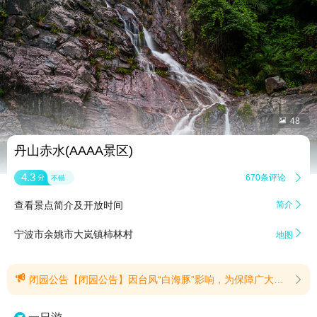


48
丹山赤水(AAAA景区)
4.3
670条评论

分
不错
查看景点简介及开放时间
简介


宁波市余姚市大岚镇柿林村
地图

闭园公告【闭园公告】因台风“白海豚”影响，为保障广大游客游览安全，丹山赤水景区于8月7日(周五)下午起暂时关闭，景区恢复开放时间另行通知，由此给您带来的不便，敬请谅解。了解景区更多咨询请关注微信公众号，如有疑问请拨打咨询热线:0574-62332222。(提示有效期2026/8/7至2026/8/11)
