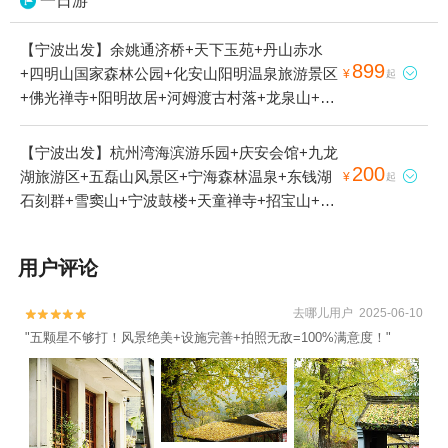
一日游
【宁波出发】余姚通济桥+天下玉苑+丹山赤水
899
+四明山国家森林公园+化安山阳明温泉旅游景区

¥
起
+佛光禅寺+阳明故居+河姆渡古村落+龙泉山+四
明山地质公园景区+浙东小九寨1日游
【宁波出发】杭州湾海滨游乐园+庆安会馆+九龙
200
湖旅游区+五磊山风景区+宁海森林温泉+东钱湖

¥
起
石刻群+雪窦山+宁波鼓楼+天童禅寺+招宝山+宁
波五龙潭景区+慈城古县城+天宫庄园+滕头生态
旅游区+丹山赤水+梅山岛+溪口-滕头旅游景区
用户评论
+梁祝景区+宁波总工会旧址+四明山国家森林公
园+普陀山风景区+郑氏十七房+天童国家森林公
去哪儿用户 2025-06-10


园+宁波服装博物馆+宁波九峰山景区+东钱湖
"五颗星不够打！风景绝美+设施完善+拍照无敌=100%满意度！"
+象山影视城+石浦渔港古城+宁波野生动物园
+前童古镇+月湖公园+杭州湾跨海大桥+保国寺
古建筑博物馆+陶公岛风景区+溪口博物馆+东钱
湖福泉山景区+东钱湖小普陀+宁波帮文化旅游区
+不周神山景区+东钱湖陶公岛景区+杭州湾国家