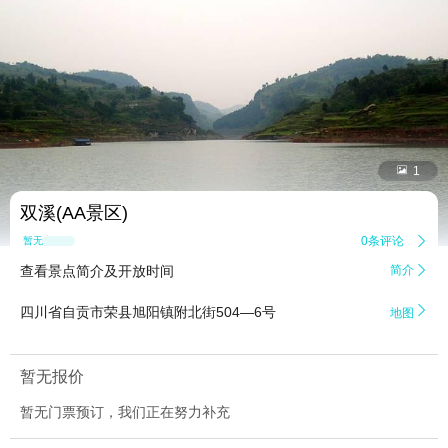


1
双溪(AA景区)
0条评论

暂无点评
查看景点简介及开放时间
简介


四川省自贡市荣县旭阳镇附北街504—6号
地图
暂无报价
暂无门票预订，我们正在努力补充