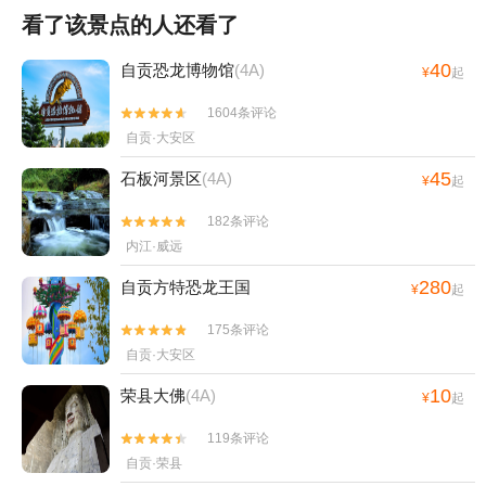
看了该景点的人还看了
40
自贡恐龙博物馆
(4A)
¥
起
1604条评论


自贡·大安区
45
石板河景区
(4A)
¥
起
182条评论


内江·威远
280
自贡方特恐龙王国
¥
起
175条评论


自贡·大安区
10
荣县大佛
(4A)
¥
起
119条评论


自贡·荣县