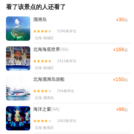
看了该景点的人还看了
30
涠洲岛
¥
起
5186条评论


北海·海城区
166
北海海底世界
(4A)
¥
起
2413条评论


北海·海城区
150
北海涠洲岛游船
¥
起
254条评论


北海·涠洲岛
98
海洋之窗
(4A)
¥
起
1843条评论


北海·银海区