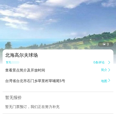


3
北海高尔夫球场
0条评论

暂无点评
查看景点简介及开放时间
简介


台湾省台北市石门乡草里村草哺尾5号
地图
暂无报价
暂无门票预订，我们正在努力补充