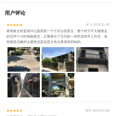
用户评论
永*s 2018-11-05


香港集古村是海洋公园里面一个个仿古的景点，整个村子不大慢慢走
的话半个小时就能逛完，主要展示了古代的一些民居和手工作坊，虽
然都是后建的古建筑但是还是古色古香很有韵味的。
M*0 2019-01-08

