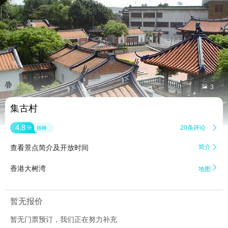


3
集古村
4.8
20条评论

分
很棒
查看景点简介及开放时间
简介


香港大树湾
地图
暂无报价
暂无门票预订，我们正在努力补充