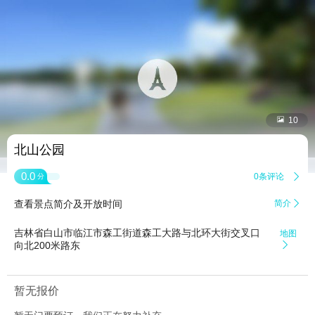


10
北山公园
0.0
0条评论

分
查看景点简介及开放时间
简介

吉林省白山市临江市森工街道森工大路与北环大街交叉口
地图
向北200米路东

暂无报价