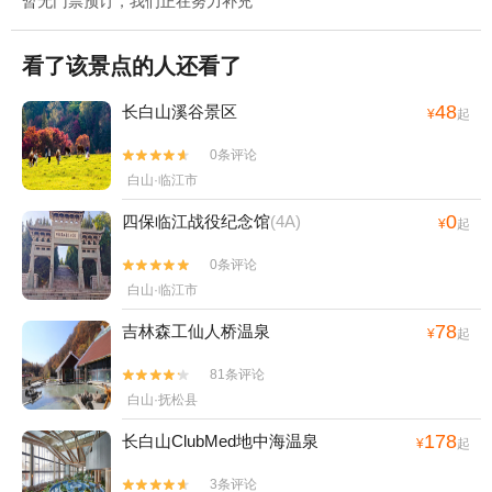
暂无门票预订，我们正在努力补充
看了该景点的人还看了
48
长白山溪谷景区
¥
起
0条评论


白山·临江市
0
四保临江战役纪念馆
(4A)
¥
起
0条评论


白山·临江市
78
吉林森工仙人桥温泉
¥
起
81条评论


白山·抚松县
178
长白山ClubMed地中海温泉
¥
起
3条评论

