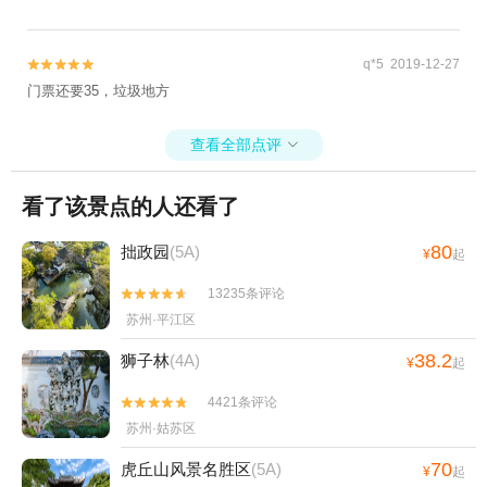
q*5 2019-12-27


门票还要35，垃圾地方
查看全部点评

看了该景点的人还看了
80
拙政园
(5A)
¥
起
13235条评论


苏州·平江区
38.2
狮子林
(4A)
¥
起
4421条评论


苏州·姑苏区
70
虎丘山风景名胜区
(5A)
¥
起