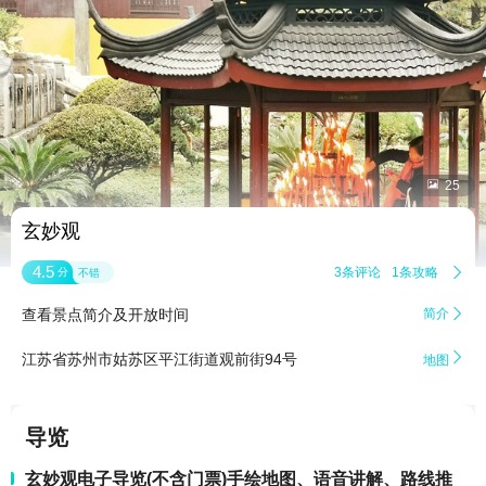


25
玄妙观
4.5
3条评论
1条攻略

分
不错
查看景点简介及开放时间
简介


江苏省苏州市姑苏区平江街道观前街94号
地图
导览
玄妙观电子导览(不含门票)手绘地图、语音讲解、路线推