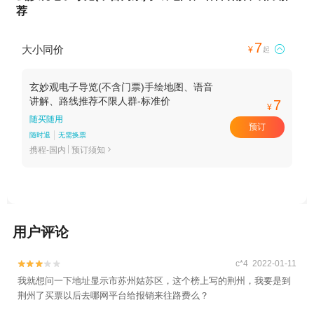
荐
7
大小同价

¥
起
玄妙观电子导览(不含门票)手绘地图、语音
讲解、路线推荐不限人群-标准价
7
¥
随买随用
预订
随时退
无需换票
携程-国内
预订须知

用户评论
c*4 2022-01-11


我就想问一下地址显示市苏州姑苏区，这个榜上写的荆州，我要是到
荆州了买票以后去哪网平台给报销来往路费么？