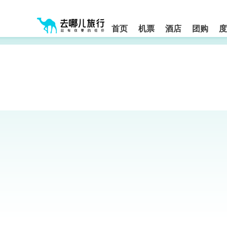
请
提
提
按
示:
示:
shift+enter
您
您
进
首页
机票
酒店
团购
度
入
已
已
去
进
离
哪
入
开
网
网
网
智
能
站
站
导
导
导
盲
航
航
语
音
区,
区
引
本
导
区
模
域
式
含
有
6
个
模
块,
按
下
Tab
键
浏