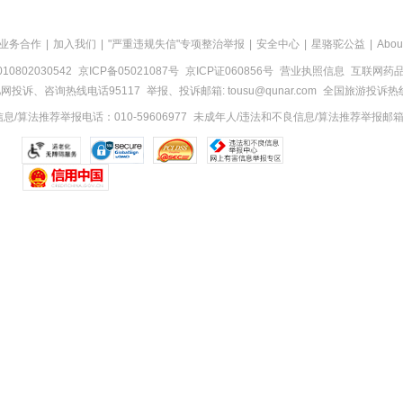
业务合作
|
加入我们
|
"严重违规失信"专项整治举报
|
安全中心
|
星骆驼公益
|
Abou
0802030542
京ICP备05021087号
京ICP证060856号
营业执照信息
互联网药品信
网投诉、咨询热线电话95117
举报、投诉邮箱: tousu@qunar.com
全国旅游投诉热线:
/算法推荐举报电话：010-59606977
未成年人/违法和不良信息/算法推荐举报邮箱：to