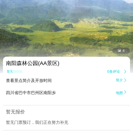


4
南阳森林公园(AA景区)
0条评论

暂无点评
查看景点简介及开放时间
简介


四川省巴中市巴州区南阳乡
地图
暂无报价
暂无门票预订，我们正在努力补充