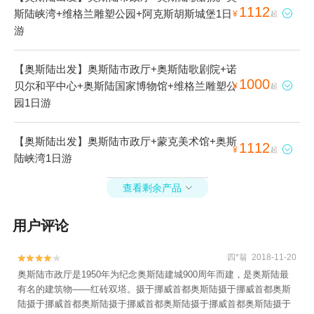
1112
斯陆峡湾+维格兰雕塑公园+阿克斯胡斯城堡1日

¥
起
游
【奥斯陆出发】奥斯陆市政厅+奥斯陆歌剧院+诺
1000
贝尔和平中心+奥斯陆国家博物馆+维格兰雕塑公

¥
起
园1日游
【奥斯陆出发】奥斯陆市政厅+蒙克美术馆+奥斯
1112

¥
起
陆峡湾1日游
查看剩余产品

用户评论
四*翁 2018-11-20


奥斯陆市政厅是1950年为纪念奥斯陆建城900周年而建，是奥斯陆最
有名的建筑物——红砖双塔。摄于挪威首都奥斯陆摄于挪威首都奥斯
陆摄于挪威首都奥斯陆摄于挪威首都奥斯陆摄于挪威首都奥斯陆摄于