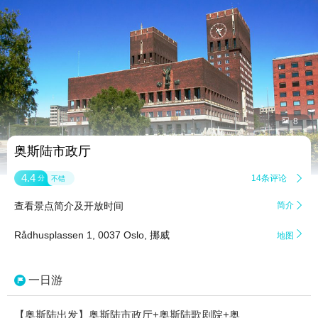


8
奥斯陆市政厅
4.4
14条评论

分
不错
查看景点简介及开放时间
简介


Rådhusplassen 1, 0037 Oslo, 挪威
地图
一日游
【奥斯陆出发】奥斯陆市政厅+奥斯陆歌剧院+奥