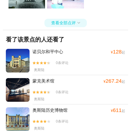
查看全部点评

看了该景点的人还看了
128
诺贝尔和平中心
¥
起
0条评论


奥斯陆
267.24
蒙克美术馆
¥
起
0条评论


奥斯陆