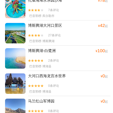
78
孔雀海滩水乐园沙滩
¥
起
7条评论


巴音郭楞·库尔勒市
42
博斯腾湖大河口景区
¥
起
27条评论


巴音郭楞·博斯腾湖
100
博斯腾湖-白鹭洲
¥
起
2条评论


巴音郭楞·博湖县
0
大河口西海龙宫水世界
¥
起
0条评论


巴音郭楞·博湖县
0
马兰红山军博园
¥
起
0条评论

