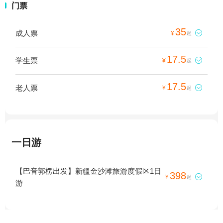
门票
35
成人票

¥
起
17.5
学生票

¥
起
17.5
老人票

¥
起
一日游
【巴音郭楞出发】新疆金沙滩旅游度假区1日
398

¥
起
游