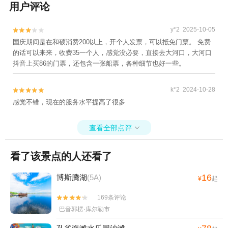
用户评论
y*2 2025-10-05


国庆期间是在和硕消费200以上，开个人发票，可以抵免门票。 免费
的话可以来来，收费35一个人，感觉没必要，直接去大河口，大河口
抖音上买86的门票，还包含一张船票，各种细节也好一些。
k*2 2024-10-28


感觉不错，现在的服务水平提高了很多
查看全部点评

看了该景点的人还看了
16
博斯腾湖
(5A)
¥
起
169条评论


巴音郭楞·库尔勒市