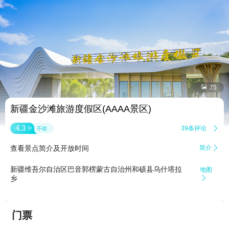


75
新疆金沙滩旅游度假区(AAAA景区)
4.3
39条评论

分
不错
查看景点简介及开放时间
简介

新疆维吾尔自治区巴音郭楞蒙古自治州和硕县乌什塔拉
地图
乡

门票