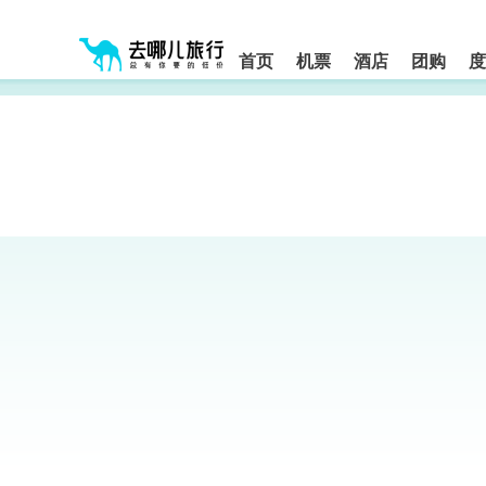
请
提
提
按
示:
示:
shift+enter
您
您
进
首页
机票
酒店
团购
度
入
已
已
去
进
离
哪
入
开
网
网
网
智
能
站
站
导
导
导
盲
航
航
语
音
区,
区
引
本
导
区
模
域
式
含
有
6
个
模
块,
按
下
Tab
键
浏