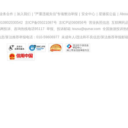
业务合作
|
加入我们
|
"严重违规失信"专项整治举报
|
安全中心
|
星骆驼公益
|
Abou
0802030542
京ICP备05021087号
京ICP证060856号
营业执照信息
互联网药品信
网投诉、咨询热线电话95117
举报、投诉邮箱: tousu@qunar.com
全国旅游投诉热线:
/算法推荐举报电话：010-59606977
未成年人/违法和不良信息/算法推荐举报邮箱：to