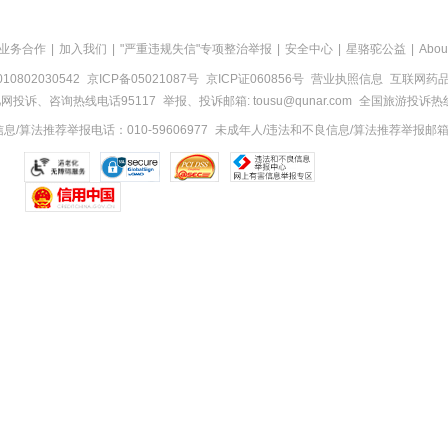
业务合作
|
加入我们
|
"严重违规失信"专项整治举报
|
安全中心
|
星骆驼公益
|
Abou
0802030542
京ICP备05021087号
京ICP证060856号
营业执照信息
互联网药品信
网投诉、咨询热线电话95117
举报、投诉邮箱: tousu@qunar.com
全国旅游投诉热线:
/算法推荐举报电话：010-59606977
未成年人/违法和不良信息/算法推荐举报邮箱：to