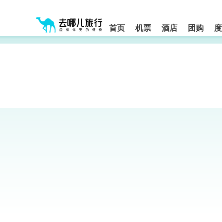
请
提
提
按
示:
示:
shift+enter
您
您
进
首页
机票
酒店
团购
度
入
已
已
去
进
离
哪
入
开
网
网
网
智
能
站
站
导
导
导
盲
航
航
语
音
区,
区
引
本
导
区
模
域
式
含
有
6
个
模
块,
按
下
Tab
键
浏