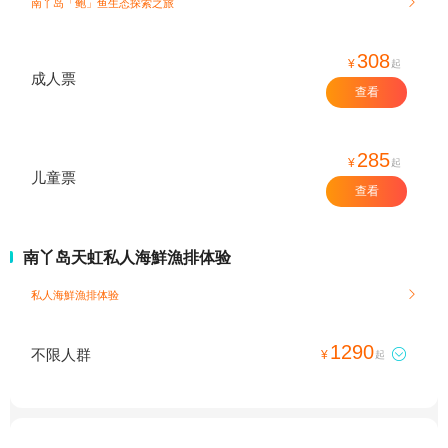
南丫岛「鲍」鱼生态探索之旅

308
¥
起
成人票
查看
285
¥
起
儿童票
查看
南丫岛天虹私人海鮮漁排体验
私人海鮮漁排体验

1290
不限人群

¥
起