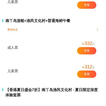
儿童票
查看
南丫岛游船+渔民文化村+普通海鲜午餐
费用包含

332
¥
起
成人票
查看
312
¥
起
儿童票
查看
【香港夏日盛会7折】南丫岛渔民文化村 · 夏日限定深度
体验套票