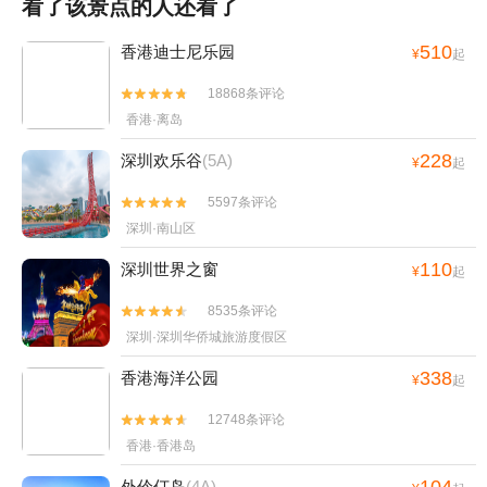
看了该景点的人还看了
有些还蛮有特色的。 不赶、慢逛，还是很舒服的。。我们这一路算是
先苦后甜，哈哈。。关键是天气真心给力，太阳高照。
510
香港迪士尼乐园
¥
起
18868条评论


香港·离岛
228
深圳欢乐谷
(5A)
¥
起
5597条评论


深圳·南山区
110
深圳世界之窗
¥
起
8535条评论


深圳·深圳华侨城旅游度假区
338
香港海洋公园
¥
起
12748条评论


香港·香港岛
104
外伶仃岛
(4A)