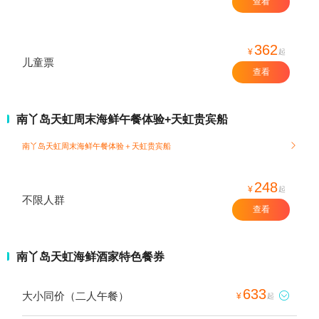
查看
362
¥
起
儿童票
查看
南丫岛天虹周末海鲜午餐体验+天虹贵宾船
南丫岛天虹周末海鲜午餐体验＋天虹贵宾船

248
¥
起
不限人群
查看
南丫岛天虹海鲜酒家特色餐券
633
大小同价（二人午餐）

¥
起