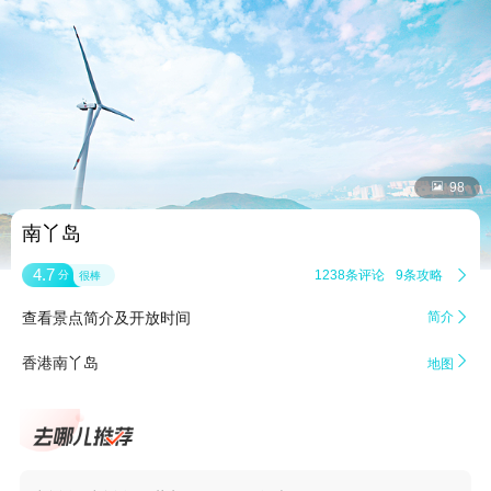


98
南丫岛
4.7
1238条评论
9条攻略

分
很棒
查看景点简介及开放时间
简介


香港南丫岛
地图