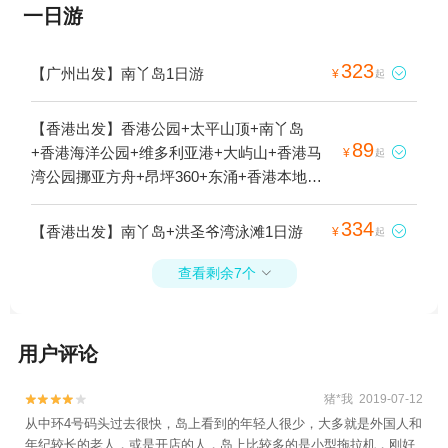
一日游
323
【广州出发】南丫岛1日游

¥
起
【香港出发】香港公园+太平山顶+南丫岛
89
+香港海洋公园+维多利亚港+大屿山+香港马

¥
起
湾公园挪亚方舟+昂坪360+东涌+香港本地玩
乐+香港大学+大屿山郊野公园+尖沙咀-已下
线+南大屿山郊野公园1日游
334
【香港出发】南丫岛+洪圣爷湾泳滩1日游

¥
起
查看剩余7个

用户评论
猪*我 2019-07-12


从中环4号码头过去很快，岛上看到的年轻人很少，大多就是外国人和
年纪较长的老人，或是开店的人，岛上比较多的是小型拖拉机，刚好