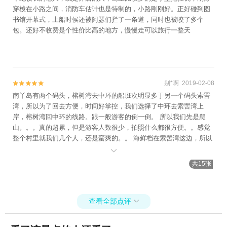
穿梭在小路之间，消防车估计也是特制的，小路刚刚好。正好碰到图
书馆开幕式，上船时候还被阿瑟们拦了一条道，同时也被咬了多个
包。还好不收费是个性价比高的地方，慢慢走可以旅行一整天
别*啊 2019-02-08


南丫岛有两个码头，榕树湾去中环的船班次明显多于另一个码头索罟
湾，所以为了回去方便，时间好掌控，我们选择了中环去索罟湾上
岸，榕树湾回中环的线路。跟一般游客的倒一倒。 所以我们先是爬
山。。。真的超累，但是游客人数很少，拍照什么都很方便。。感觉
整个村里就我们几个人，还是蛮爽的。。 海鲜档在索罟湾这边，所以
我们算是错过了，没吃。 中途看到了网红豆花，里面有一股姜味，甜

甜的，我们表示不合胃口。 千辛万苦终于到了海滩边，海滩边离榕树
共15张
湾码头近。我们晚到，所以沙滩边几乎没什么人，天气超好，沙滩也
干净，玩起来很爽，小朋友们表示好开心。还看到很多活的海螺。饭
就在海滩边解决，一家西餐厅，蛮贵的，一碗意大利面都是一百朝
查看全部点评
上，量也少。汉堡包也是一百多，但至少有扎实的肉啊。不划算。 然

后逛逛，到了榕树湾，正好一班船，完美回去。 南丫岛风景不错的，
慢慢逛，慢慢看，还是很不错的。几乎看不到村民，就一栋栋房子，