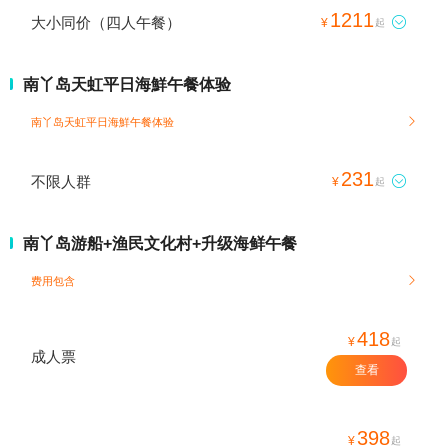
1211
大小同价（四人午餐）

¥
起
南丫岛天虹平日海鮮午餐体验
南丫岛天虹平日海鮮午餐体验

231
不限人群

¥
起
南丫岛游船+渔民文化村+升级海鲜午餐
费用包含

418
¥
起
成人票
查看
398
¥
起