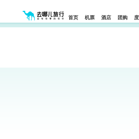
请
提
提
按
示:
示:
shift+enter
您
您
进
首页
机票
酒店
团购
度
入
已
已
去
进
离
哪
入
开
网
网
网
智
能
站
站
导
导
导
盲
航
航
语
音
区,
区
引
本
导
区
模
域
式
含
有
6
个
模
块,
按
下
Tab
键
浏