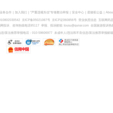
业务合作
|
加入我们
|
"严重违规失信"专项整治举报
|
安全中心
|
星骆驼公益
|
Abou
0802030542
京ICP备05021087号
京ICP证060856号
营业执照信息
互联网药品信
网投诉、咨询热线电话95117
举报、投诉邮箱: tousu@qunar.com
全国旅游投诉热线:
/算法推荐举报电话：010-59606977
未成年人/违法和不良信息/算法推荐举报邮箱：to