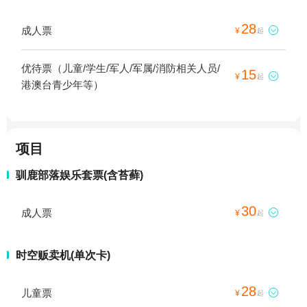
28
成人票

¥
起
优待票（儿童/学生/军人/军属/消防相关人员/
15

¥
起
港澳台青少年等）
项目
驯鹿部落娱乐套票(含苔藓)
30
成人票

¥
起
时空贩卖机(单次卡)
28
儿童票

¥
起