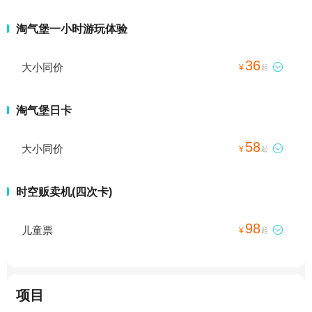
淘气堡一小时游玩体验
36
大小同价

¥
起
淘气堡日卡
58
大小同价

¥
起
时空贩卖机(四次卡)
98
儿童票

¥
起
项目