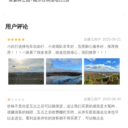
用户评论
去哪儿用户 2025-09-21


小此行选择包车自由行，小龙领队非常好，负责耐心服务好，推荐推
荐！！！一路看了很多美景，路途也很省心，强烈推荐！！！
去哪儿用户 2025-08-30


价格不贵但是五点之后可以随便进，这让我们买票的感觉是大冤种，
就赚游客的钱呗，五点之后收费栅栏关闭，从停车那直接走出来也可
以走进去。看到这条评价的游客都不用买票了，可以晚点去