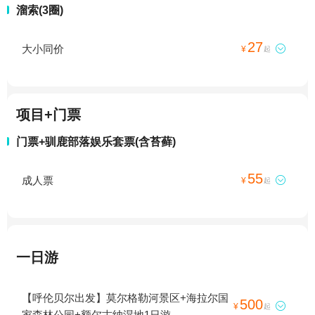
溜索(3圈)
27
大小同价

¥
起
项目+门票
门票+驯鹿部落娱乐套票(含苔藓)
55
成人票

¥
起
一日游
【呼伦贝尔出发】莫尔格勒河景区+海拉尔国
500

¥
起
家森林公园+额尔古纳湿地1日游