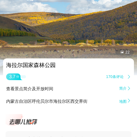


22
海拉尔国家森林公园
3.7
170条评论

分
查看景点简介及开放时间
简介


内蒙古自治区呼伦贝尔市海拉尔区西交界街
地图