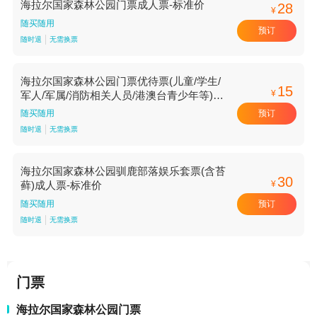
海拉尔国家森林公园门票成人票-标准价
28
¥
随买随用
预订
随时退
无需换票
海拉尔国家森林公园门票优待票(儿童/学生/
15
¥
军人/军属/消防相关人员/港澳台青少年等)-
标准价
预订
随买随用
随时退
无需换票
海拉尔国家森林公园驯鹿部落娱乐套票(含苔
30
¥
藓)成人票-标准价
预订
随买随用
随时退
无需换票
门票
海拉尔国家森林公园门票