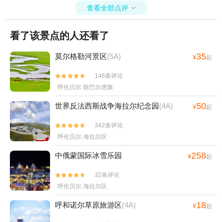
查看全部点评

看了该景点的人还看了
35
莫尔格勒河景区
(5A)
¥
起
148条评论


呼伦贝尔·陈巴尔虎旗
50
世界反法西斯战争海拉尔纪念园
(4A)
¥
起
342条评论


呼伦贝尔·海拉尔区
258
中俄蒙国际冰雪乐园
¥
起
32条评论


呼伦贝尔·海拉尔区
18
呼和诺尔草原旅游区
(4A)
¥
起