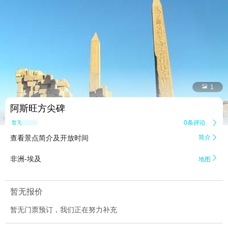


1
阿斯旺方尖碑
0条评论

暂无点评
查看景点简介及开放时间
简介


非洲-埃及
地图
暂无报价
暂无门票预订，我们正在努力补充