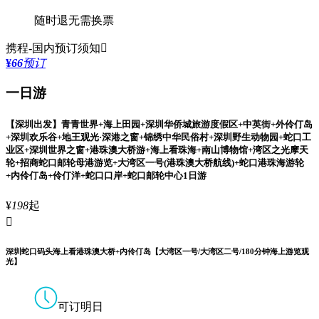
随时退
无需换票
携程-国内
预订须知

¥
66
预订
一日游
【深圳出发】青青世界+海上田园+深圳华侨城旅游度假区+中英街+外伶仃岛
+深圳欢乐谷+地王观光·深港之窗+锦绣中华民俗村+深圳野生动物园+蛇口工
业区+深圳世界之窗+港珠澳大桥游+海上看珠海+南山博物馆+湾区之光摩天
轮+招商蛇口邮轮母港游览+大湾区一号(港珠澳大桥航线)+蛇口港珠海游轮
+内伶仃岛+伶仃洋+蛇口口岸+蛇口邮轮中心1日游
¥
198
起

深圳蛇口码头海上看港珠澳大桥+内伶仃岛【大湾区一号/大湾区二号/180分钟海上游览观
光】
可订明日