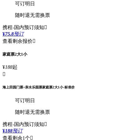
可订明日
随时退
无需换票
携程-国内
预订须知

¥
75.8
预订
查看剩余报价

家庭票2大1小
¥
188
起

海上田园门票+亲水乐园票家庭票2大1小-标准价
可订明日
随时退
无需换票
携程-国内
预订须知

¥
188
预订
查看剩余1个
