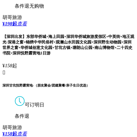
条件退
无购物
胡哥旅游
¥
198
起
查看
【深圳出发】东部华侨城+海上田园+深圳华侨城旅游度假区+中英街+地王观
光·深港之窗+锦绣中华民俗村+观澜山水田园文化园+深圳野生动物园+深圳
世界之窗+华侨城创意文化园+甘坑古镇+塘朗山公园+南山博物馆+二十四史
书院+深圳悦野露营地1日游
¥
158
起

深圳甘坑悦野露营地-（朋友聚会/团建聚餐/亲子生日优选）
可订明日
条件退
胡哥旅游
¥
158
起
查看