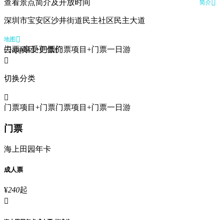
查看景点简介及开放时间

简介
深圳市宝安区沙井街道民主社区民主大道

地图
去app享受更低价
门票
项目+门票
门票
项目+门票
一日游

切换分类

门票
项目+门票
门票
项目+门票
一日游
门票
海上田园年卡
成人票
¥
240
起
