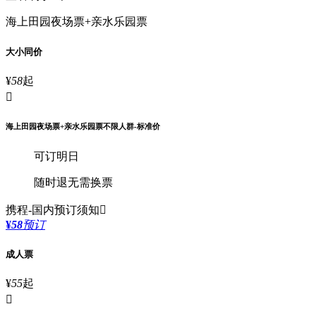
海上田园夜场票+亲水乐园票
大小同价
¥
58
起

海上田园夜场票+亲水乐园票不限人群-标准价
可订明日
随时退
无需换票
携程-国内
预订须知

¥
58
预订
成人票
¥
55
起
