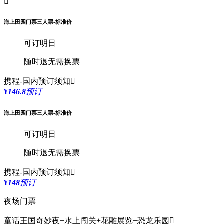

海上田园门票三人票-标准价
可订明日
随时退
无需换票
携程-国内
预订须知

¥
146.8
预订
海上田园门票三人票-标准价
可订明日
随时退
无需换票
携程-国内
预订须知

¥
148
预订
夜场门票
童话王国奇妙夜+水上闯关+花雕展览+恐龙乐园
