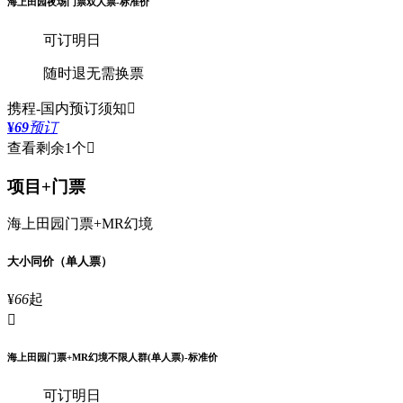
海上田园夜场门票双人票-标准价
可订明日
随时退
无需换票
携程-国内
预订须知

¥
69
预订
查看剩余1个

项目+门票
海上田园门票+MR幻境
大小同价（单人票）
¥
66
起

海上田园门票+MR幻境不限人群(单人票)-标准价
可订明日