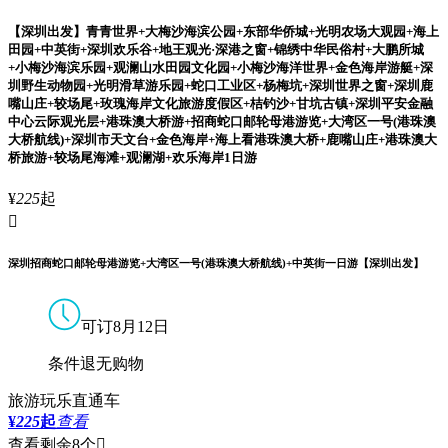
【深圳出发】青青世界+大梅沙海滨公园+东部华侨城+光明农场大观园+海上
田园+中英街+深圳欢乐谷+地王观光·深港之窗+锦绣中华民俗村+大鹏所城
+小梅沙海滨乐园+观澜山水田园文化园+小梅沙海洋世界+金色海岸游艇+深
圳野生动物园+光明滑草游乐园+蛇口工业区+杨梅坑+深圳世界之窗+深圳鹿
嘴山庄+较场尾+玫瑰海岸文化旅游度假区+桔钓沙+甘坑古镇+深圳平安金融
中心云际观光层+港珠澳大桥游+招商蛇口邮轮母港游览+大湾区一号(港珠澳
大桥航线)+深圳市天文台+金色海岸+海上看港珠澳大桥+鹿嘴山庄+港珠澳大
桥旅游+较场尾海滩+观澜湖+欢乐海岸1日游
¥
225
起

深圳招商蛇口邮轮母港游览+大湾区一号(港珠澳大桥航线)+中英街一日游【深圳出发】
可订8月12日
条件退
无购物
旅游玩乐直通车
¥
225
起
查看
查看剩余8个
