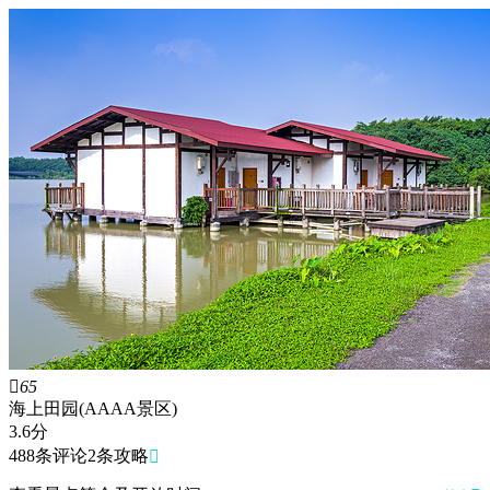

65
海上田园(AAAA景区)
3.6
分
488条评论
2条攻略
