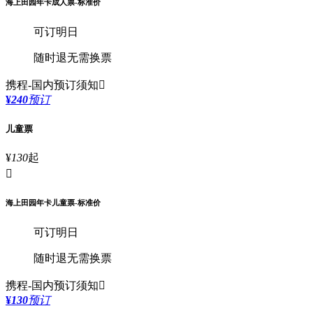
海上田园年卡成人票-标准价
可订明日
随时退
无需换票
携程-国内
预订须知

¥
240
预订
儿童票
¥
130
起

海上田园年卡儿童票-标准价
可订明日
随时退
无需换票
携程-国内
预订须知

¥
130
预订