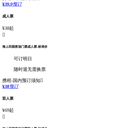
¥
39.9
预订
成人票
¥
38
起

海上田园夜场门票成人票-标准价
可订明日
随时退
无需换票
携程-国内
预订须知

¥
38
预订
双人票
¥
69
起
