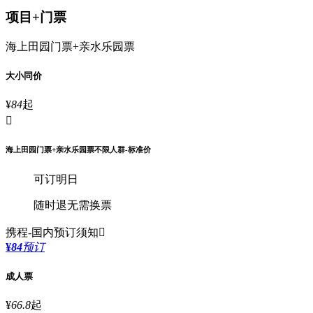
项目+门票
海上田园门票+亲水乐园票
大小同价
¥
84
起

海上田园门票+亲水乐园票不限人群-标准价
可订明日
随时退
无需换票
携程-国内
预订须知

¥
84
预订
成人票
¥
66.8
起