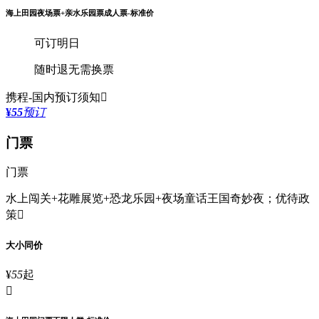
海上田园夜场票+亲水乐园票成人票-标准价
可订明日
随时退
无需换票
携程-国内
预订须知

¥
55
预订
门票
门票
水上闯关+花雕展览+恐龙乐园+夜场童话王国奇妙夜；
优待政
策

大小同价
¥
55
起
