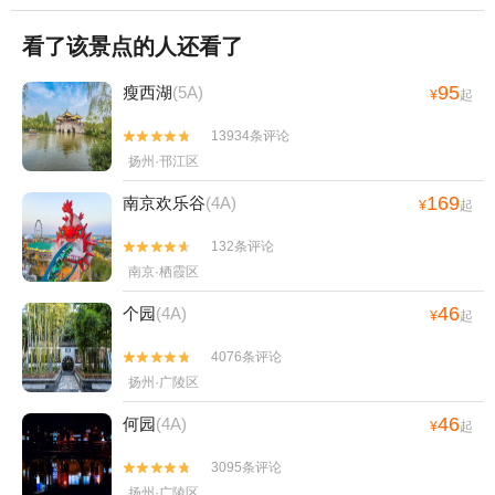
看了该景点的人还看了
95
瘦西湖
(5A)
¥
起
13934条评论


扬州·邗江区
169
南京欢乐谷
(4A)
¥
起
132条评论


南京·栖霞区
46
个园
(4A)
¥
起
4076条评论


扬州·广陵区
46
何园
(4A)
¥
起
3095条评论


扬州·广陵区