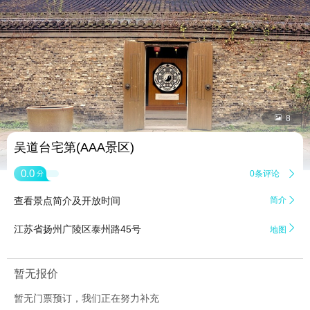


8
吴道台宅第(AAA景区)
0.0
0条评论

分
查看景点简介及开放时间
简介


江苏省扬州广陵区泰州路45号
地图
暂无报价
暂无门票预订，我们正在努力补充