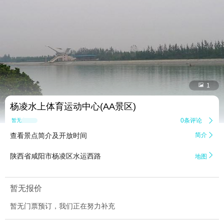


1
杨凌水上体育运动中心(AA景区)
0条评论

暂无点评
查看景点简介及开放时间
简介


陕西省咸阳市杨凌区水运西路
地图
暂无报价
暂无门票预订，我们正在努力补充