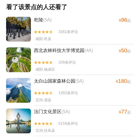
看了该景点的人还看了
96
乾陵
(5A)
¥
起
3362条评论


咸阳·乾县
50
西北农林科技大学博览园
(4A)
¥
起
209条评论


咸阳·杨凌区
180
太白山国家森林公园
(5A)
¥
起
1393条评论


宝鸡·眉县
77
法门文化景区
(5A)
¥
起
5159条评论


宝鸡·扶风县