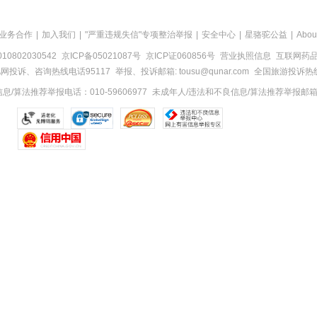
业务合作
|
加入我们
|
"严重违规失信"专项整治举报
|
安全中心
|
星骆驼公益
|
Abou
0802030542
京ICP备05021087号
京ICP证060856号
营业执照信息
互联网药品信
网投诉、咨询热线电话95117
举报、投诉邮箱: tousu@qunar.com
全国旅游投诉热线:
/算法推荐举报电话：010-59606977
未成年人/违法和不良信息/算法推荐举报邮箱：to