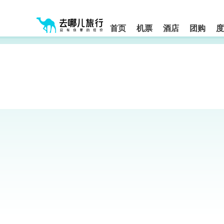
请
提
提
按
示:
示:
shift+enter
您
您
进
首页
机票
酒店
团购
度
入
已
已
去
进
离
哪
入
开
网
网
网
智
能
站
站
导
导
导
盲
航
航
语
音
区,
区
引
本
导
区
模
域
式
含
有
6
个
模
块,
按
下
Tab
键
浏