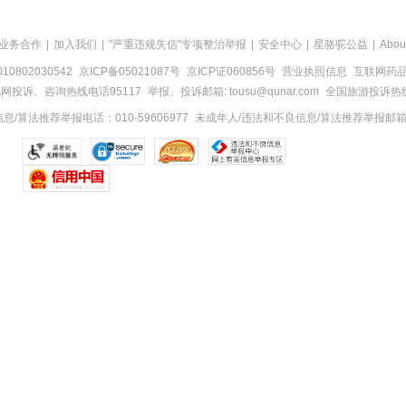
业务合作
|
加入我们
|
"严重违规失信"专项整治举报
|
安全中心
|
星骆驼公益
|
Abou
0802030542
京ICP备05021087号
京ICP证060856号
营业执照信息
互联网药品信
网投诉、咨询热线电话95117
举报、投诉邮箱: tousu@qunar.com
全国旅游投诉热线:
/算法推荐举报电话：010-59606977
未成年人/违法和不良信息/算法推荐举报邮箱：to