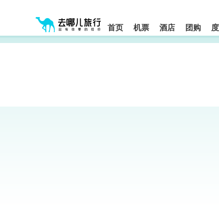
请
提
提
按
示:
示:
shift+enter
您
您
进
首页
机票
酒店
团购
度
入
已
已
去
进
离
哪
入
开
网
网
网
智
能
站
站
导
导
导
盲
航
航
语
音
区,
区
引
本
导
区
模
域
式
含
有
6
个
模
块,
按
下
Tab
键
浏