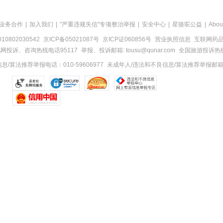
业务合作
|
加入我们
|
"严重违规失信"专项整治举报
|
安全中心
|
星骆驼公益
|
Abou
0802030542
京ICP备05021087号
京ICP证060856号
营业执照信息
互联网药品信
网投诉、咨询热线电话95117
举报、投诉邮箱: tousu@qunar.com
全国旅游投诉热线:
/算法推荐举报电话：010-59606977
未成年人/违法和不良信息/算法推荐举报邮箱：to