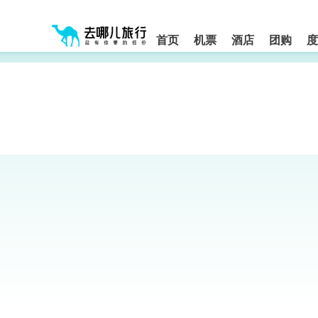
请
提
提
按
示:
示:
shift+enter
您
您
进
首页
机票
酒店
团购
度
入
已
已
去
进
离
哪
入
开
网
网
网
智
能
站
站
导
导
导
盲
航
航
语
音
区,
区
引
本
导
区
模
域
式
含
有
6
个
模
块,
按
下
Tab
键
浏