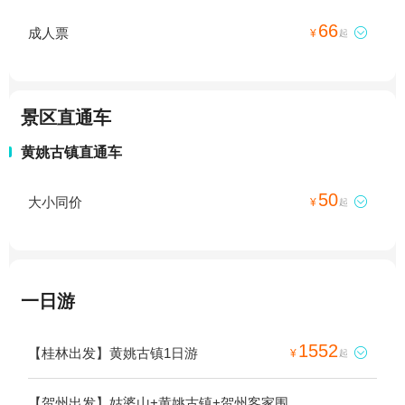
66
成人票

¥
起
景区直通车
黄姚古镇直通车
50
大小同价

¥
起
一日游
1552
【桂林出发】黄姚古镇1日游

¥
起
【贺州出发】姑婆山+黄姚古镇+贺州客家围