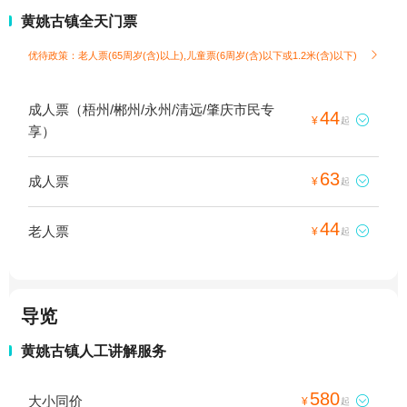
黄姚古镇全天门票
优待政策：老人票(65周岁(含)以上),儿童票(6周岁(含)以下或1.2米(含)以下)

成人票（梧州/郴州/永州/清远/肇庆市民专
44

¥
起
享）
63
成人票

¥
起
44
老人票

¥
起
导览
黄姚古镇人工讲解服务
580
大小同价

¥
起