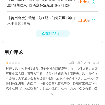
666

¥
起
屋+贺州温泉+西溪森林温泉度假村1日游
【贺州出发】黄姚古镇+紫云仙境景区+钟山
1150

¥
起
水墨田园1日游
查看剩余6个

用户评论
去哪儿用户 2026-05-03


很差，88元强制性3日票，3个小时内就能逛完，很小没什么看。古镇
有很多出入口，都有人守着，还要刷脸刷票码才能进去。88元票价很
不合理，为了显示合理就说是3日票，还不如把价格下调。五一人不算
多的特别厉害，外面停车不要停去黄姚古镇中心，停在那里要走1km
或者还要花15元坐摆渡车。反正不值得。还有一点为什么仅有的一些
历史建筑比如郭家大屋、司马第等。全部都是出租商业，不能保留一

些介绍历史吗？全是商业化商业化。到处都卖一样的东西。