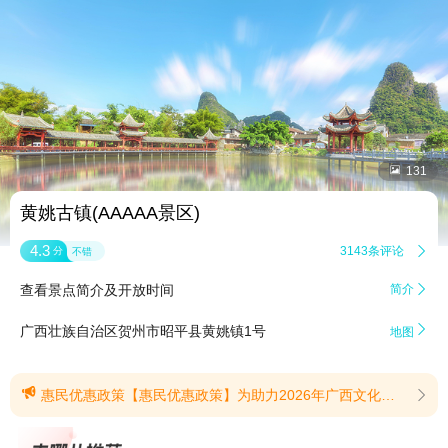


131
黄姚古镇(AAAAA景区)
4.3
3143条评论

分
不错
查看景点简介及开放时间
简介


广西壮族自治区贺州市昭平县黄姚镇1号
地图

惠民优惠政策【惠民优惠政策】为助力2026年广西文化旅游发展大会，践行文旅惠民、普惠于民发展宗旨，持续提升群众出游获得感、幸福感与满意度，黄姚古镇景区正式推出2026年度长效惠民优惠政策。一、贺州市民免票游黄姚古镇活动时间：7月10日—12月31日活动对象：凡贺州市户籍人员、在贺州市工作人员，可免景区首道门票，不限入园次数。核验凭证：身份证/户口本/社保/居住证。购买渠道：游客中心售票窗口、黄姚古镇小程序二、全国中小学生（含中专）免票政策活动时间：7月10日—12月31日全国小学、初中、高中、中专在校学生，凭本人有效学生证 / 在校证明 + 身份证，即可免景区首道门票。核验流程：本人携有效学生证到窗口办理。(提示有效期2026/7/13至2026/12/31)
