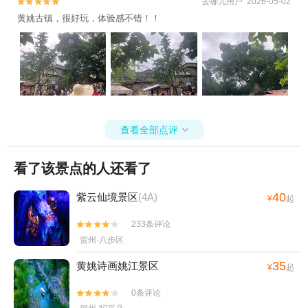
去哪儿用户 2026-05-02


黄姚古镇，很好玩，体验感不错！！
查看全部点评

看了该景点的人还看了
40
紫云仙境景区
(4A)
¥
起
233条评论


贺州·八步区
35
黄姚诗画姚江景区
¥
起
0条评论

