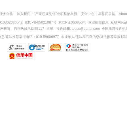
业务合作
|
加入我们
|
"严重违规失信"专项整治举报
|
安全中心
|
星骆驼公益
|
Abou
0802030542
京ICP备05021087号
京ICP证060856号
营业执照信息
互联网药品信
网投诉、咨询热线电话95117
举报、投诉邮箱: tousu@qunar.com
全国旅游投诉热线:
/算法推荐举报电话：010-59606977
未成年人/违法和不良信息/算法推荐举报邮箱：to