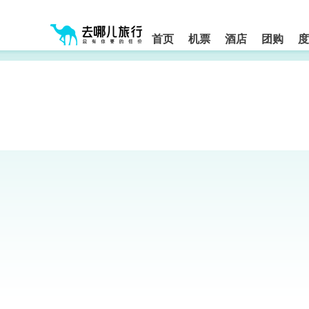
请
提
提
按
示:
示:
shift+enter
您
您
进
首页
机票
酒店
团购
度
入
已
已
去
进
离
哪
入
开
网
网
网
智
能
站
站
导
导
导
盲
航
航
语
音
区,
区
引
本
导
区
模
域
式
含
有
6
个
模
块,
按
下
Tab
键
浏