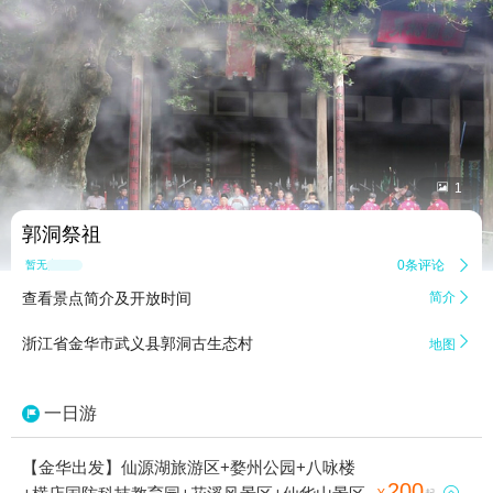


1
郭洞祭祖
0条评论

暂无点评
查看景点简介及开放时间
简介


浙江省金华市武义县郭洞古生态村
地图
一日游
【金华出发】仙源湖旅游区+婺州公园+八咏楼
200