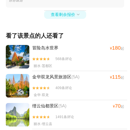
苏苏旅游
岩风景名胜区+义乌拓展训练+花园游乐园+石鼓
寮风景区+永康动物乐园+金华市体育馆+金华湖
查看剩余报价

度假村+兰溪马坞村杨梅庄园+浦江游轮+义乌梅
湖极爽水世界乐园+义乌幸福湖水库+璟园古民居
博物馆+灵江源森林公园+灵江源景区+东阳剧院
看了该景点的人还看了
+武义温泉萤石博物馆+永康龙川文化园+浙江东
阳市艺术紫檀博物馆+竹海滑道+横店圆明新园·
180
冒险岛水世界
¥
起
夏苑+圆明新园（秋苑）+金华市博物馆+浙江兰
湖旅游度假区+花田美地+横店梦泉谷+诗人小镇
568条评论


+金鸡岩景区+渔歌小镇花之港+义乌花间乐园
丽水·莲都区
+义乌小六石户外游乐园+义乌威尼斯水城+浙江
115
金华双龙风景旅游区
(5A)
¥
起
横店热气球自由飞行+义乌翼动蹦床公园+龙溪生
态游乐园+舞龙源灵溪竹排漂流+花园村景区--已
409条评论


下线+武义温泉度假区+金华万泰海立方海洋公园
金华·双龙
+月牙谷+九峰牧场+武义阳光温泉浴吧+金华梦
70
缙云仙都景区
(5A)
¥
起
境自然博物馆+义乌西海龙山+武义大斗山飞行营
地+璟园汤温泉馆+喻斯生态旅游区+棕榈湾+中
1491条评论


国横店滑翔伞基地(横店店)+熊猫猪猪两头乌国
丽水·缙云县
际牧场+义乌趣玩谷+浦江鱼泡泡多彩田园营地