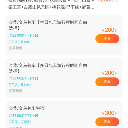
+横店国防科技教育园+花溪风景区+仙华山景区

¥
起
+秦王宫+白露山风景区+桃花源-已下线+诸葛八
卦村景区+横店圆明新园+十八涡景区+延福寺
+俞源太极星象村+横店影视城+武义县博物馆
金华/义乌包车【半日包车游行程时间自由
+义乌博物馆+金华凤凰山公园+地下长河景区
选择】
200
¥
起
+郭洞古生态村+寿仙谷+义乌国际商贸城+金华
22:00前可订今日
查看
山+石鹅湖+磐安百杖潭+清水湾沁温泉+灵岩景
不可退
无购物
区+华夏文化园+金华府城隍庙+神丽峡+金华人
苏苏旅游
民广场+东阳卢宅景区+郭洞祭祖+金华双龙风景
旅游区+明清宫苑+东阳花园-已下线+义乌海洋世
金华/义乌包车【多日包车游行程时间自由
界+舞龙峡景区+金华动物园+江南第一家+灵江
选择】
200
¥
起
源漂流+金华美地南山漂流+金华龙潭大峡谷+兰
22:00前可订今日
查看
溪名果山庄+牛头山国家森林公园+寺平古村落景
不可退
无购物
区+大红岩景区+东阳中国木雕城+金华安地仙源
苏苏旅游
谷漂流+武义欢乐山寨农庄+武义花溪十八湾+义
乌马溪+义乌国际商贸城+清明上河图+永康森林
金华/义乌包车/拼车
公园+寿仙谷漂流+龙山景区+永康云溪村+九峰
300
¥
起
22:00前可订今日
山风景区+横店梦幻谷水世界+九峰温泉+牛头山
查看
不可退
无购物
梦温泉+金华寺森林公园+中华舞龙故乡景区+方