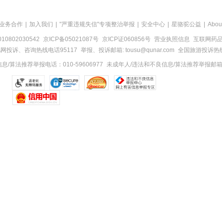
业务合作
|
加入我们
|
"严重违规失信"专项整治举报
|
安全中心
|
星骆驼公益
|
Abou
0802030542
京ICP备05021087号
京ICP证060856号
营业执照信息
互联网药品信
网投诉、咨询热线电话95117
举报、投诉邮箱: tousu@qunar.com
全国旅游投诉热线:
/算法推荐举报电话：010-59606977
未成年人/违法和不良信息/算法推荐举报邮箱：to