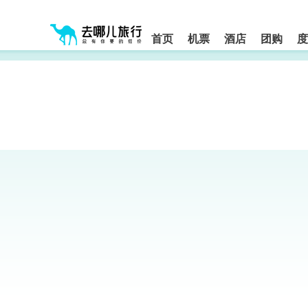
请
提
提
按
示:
示:
shift+enter
您
您
进
首页
机票
酒店
团购
度
入
已
已
去
进
离
哪
入
开
网
网
网
智
能
站
站
导
导
导
盲
航
航
语
音
区,
区
引
本
导
区
模
域
式
含
有
6
个
模
块,
按
下
Tab
键
浏