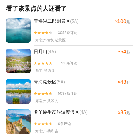
看了该景点的人还看了
100
青海湖二郎剑景区
(5A)
¥
起
3052条评论


海南洲·青海湖景区
54
日月山
(4A)
¥
起
1736条评论


西宁·湟源县
48
青海湖景区
(5A)
¥
起
5037条评论


海南洲·共和县
35
龙羊峡生态旅游度假区
(4A)
¥
起
6条评论


海南洲·共和县