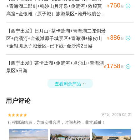
760
+青海湖二郎剑+鸣沙山月牙泉+倒淌河+敦煌莫

¥
起
高窟+金银滩（原子城）旅游景区+雅丹地质公园
+嘉峪关关城+塔尔寺+祁连山+玉门关+丹噶尔古
城+榆林窟+张掖七彩丹霞旅游景区+青海湖+又
【西宁出发】日月山+茶卡盐湖+青海湖二郎剑景
见敦煌+丝路花雨+乌素特水上雅丹地质公园+茶
386
区+倒淌河+金银滩原子城景区+青海湖+橡皮山

¥
起
卡天空壹号+金银滩原子城+金沙湾+鸣沙山+祁
+金银滩原子城景区--已下线+金沙湾2日游
连大草原+青海湖环湖西路+东台吉乃尔湖+茫崖
翡翠湖+艾肯泉+大柴旦翡翠湖1日游
【西宁出发】茶卡盐湖+倒淌河+卓尔山+青海湖
1758

¥
起
景区5日游
查看剩余产品

用户评论
方*足 2026-05-21


行程圆满结束，导游安排合理，时间充裕，非常感谢！