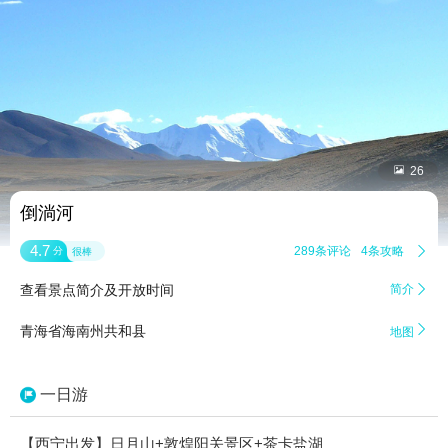


26
倒淌河
4.7
289条评论
4条攻略

分
很棒
查看景点简介及开放时间
简介


青海省海南州共和县
地图
一日游
【西宁出发】日月山+敦煌阳关景区+茶卡盐湖