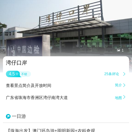


1
湾仔口岸
4.5
25条评论

分
不错
查看景点简介及开放时间
简介


广东省珠海市香洲区湾仔南湾大道
地图
一日游
【珠海出发】澳门环岛游+圆明新园+农科奇观