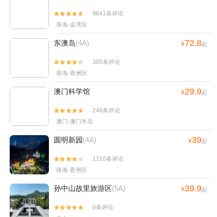
9641条评论


珠海·金湾区
72.8
东澳岛
(4A)
¥
起
305条评论


珠海·香洲区
29.9
澳门科学馆
¥
起
248条评论


澳门·澳门半岛
39
圆明新园
(4A)
¥
起
1210条评论


珠海·香洲区
39.9
孙中山故里旅游区
(5A)
¥
起
0条评论

