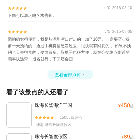
o*0 2018-08-10


下雨可以游玩吗？求告知。
v*5 2015-09-05


团购确实很便宜，我是从深圳湾口岸走的，加了10元。一定要至少提
前一天预约的，通过手机将信息发过去，很快就有回复的， 如果不预
约当天去很贵的，要两百多。取单子也很方便，就在公交终点附近的
顺丰快递旁，报名就行，下回还会团
查看全部点评

看了该景点的人还看了
450
珠海长隆海洋王国
¥
起
15055条评论


珠海·珠海长隆度假区
89
珠海长隆度假区
¥
起