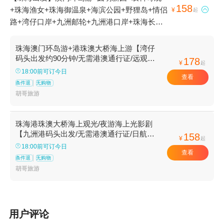
158
+珠海渔女+珠海御温泉+海滨公园+野狸岛+情侣

¥
起
路+湾仔口岸+九洲邮轮+九洲港口岸+珠海长隆
度假区+珠海长隆海洋王国+珠海大剧院+港珠澳
大桥游+海上看珠海+湾仔旅游码头+九洲船说·相
珠海澳门环岛游+港珠澳大桥海上游【湾仔
约大海+港珠澳大桥珠海公路口岸+珠澳海湾夜游
码头出发约90分钟/无需港澳通行证/远观港
178
¥
起
珠澳大桥】
+海上看港珠澳大桥+香炉湾沙滩1日游
18:00前可订今日
查看
条件退
无购物
胡哥旅游
珠海港珠澳大桥海上观光/夜游海上光影剧
【九洲港码头出发/无需港澳通行证/日航港
158
¥
起
珠澳大桥穿梭/夜航观光影剧】
18:00前可订今日
查看
条件退
无购物
胡哥旅游
用户评论