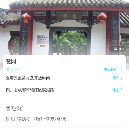


9
慧园
0条评论

暂无点评
查看景点简介及开放时间
简介


四川省成都市锦江区滨湖路‎
地图
暂无报价
暂无门票预订，我们正在努力补充