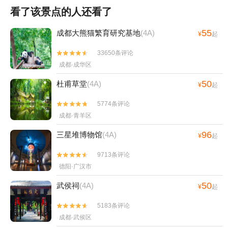
看了该景点的人还看了
55
成都大熊猫繁育研究基地
(4A)
¥
起
33650条评论


成都·成华区
50
杜甫草堂
(4A)
¥
起
5774条评论


成都·青羊区
96
三星堆博物馆
(4A)
¥
起
9713条评论


德阳·广汉市
50
武侯祠
(4A)
¥
起
5183条评论


成都·武侯区