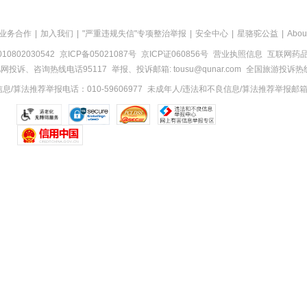
业务合作
|
加入我们
|
"严重违规失信"专项整治举报
|
安全中心
|
星骆驼公益
|
Abou
0802030542
京ICP备05021087号
京ICP证060856号
营业执照信息
互联网药品信
网投诉、咨询热线电话95117
举报、投诉邮箱: tousu@qunar.com
全国旅游投诉热线:
/算法推荐举报电话：010-59606977
未成年人/违法和不良信息/算法推荐举报邮箱：to