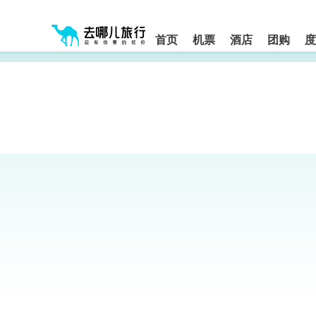
请
提
提
按
示:
示:
shift+enter
您
您
进
首页
机票
酒店
团购
度
入
已
已
去
进
离
哪
入
开
网
网
网
智
能
站
站
导
导
导
盲
航
航
语
音
区,
区
引
本
导
区
模
域
式
含
有
6
个
模
块,
按
下
Tab
键
浏