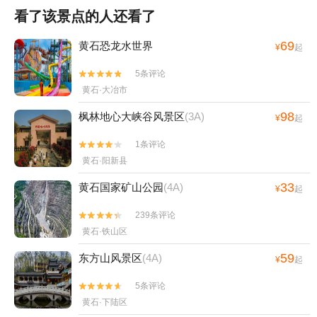
看了该景点的人还看了
69
黄石恐龙水世界
¥
起
5条评论


黄石·大冶市
98
枫林地心大峡谷风景区
(3A)
¥
起
1条评论


黄石·阳新县
33
黄石国家矿山公园
(4A)
¥
起
239条评论


黄石·铁山区
59
东方山风景区
(4A)
¥
起
5条评论


黄石·下陆区