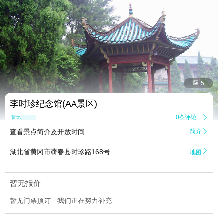


5
李时珍纪念馆(AA景区)
0条评论

暂无点评
查看景点简介及开放时间
简介


湖北省黄冈市蕲春县时珍路168号
地图
暂无报价
暂无门票预订，我们正在努力补充