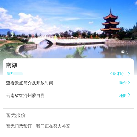


5
南湖
0条评论

暂无点评
查看景点简介及开放时间
简介


云南省红河州蒙自县
地图
暂无报价
暂无门票预订，我们正在努力补充