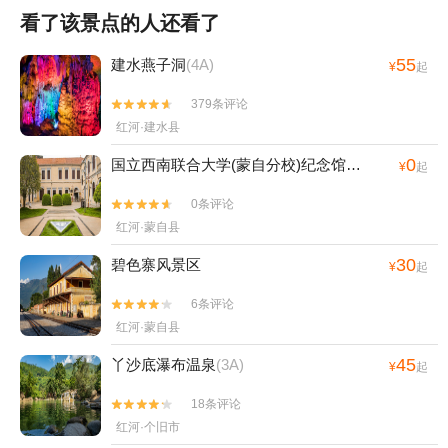
看了该景点的人还看了
55
建水燕子洞
(4A)
¥
起
379条评论


红河·建水县
0
国立西南联合大学(蒙自分校)纪念馆
(4A)
¥
起
0条评论


红河·蒙自县
30
碧色寨风景区
¥
起
6条评论


红河·蒙自县
45
丫沙底瀑布温泉
(3A)
¥
起
18条评论


红河·个旧市