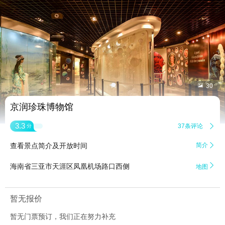


30
京润珍珠博物馆
3.3
37条评论

分
查看景点简介及开放时间
简介


海南省三亚市天涯区凤凰机场路口西侧
地图
暂无报价
暂无门票预订，我们正在努力补充