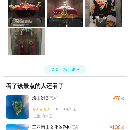
查看全部点评

看了该景点的人还看了
78
蜈支洲岛
(5A)
¥
起
18531条评论


三亚·海棠区
138
三亚南山文化旅游区
(5A)
¥
起