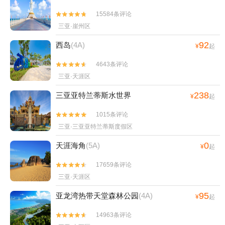
15584条评论


三亚·崖州区
92
西岛
(4A)
¥
起
4643条评论


三亚·天涯区
238
三亚亚特兰蒂斯水世界
¥
起
1015条评论


三亚·三亚亚特兰蒂斯度假区
0
天涯海角
(5A)
¥
起
17659条评论


三亚·天涯区
95
亚龙湾热带天堂森林公园
(4A)
¥
起
14963条评论

