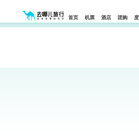
请
提
提
按
示:
示:
shift+enter
您
您
进
首页
机票
酒店
团购
度
入
已
已
去
进
离
哪
入
开
网
网
网
智
能
站
站
导
导
导
盲
航
航
语
音
区,
区
引
本
导
区
模
域
式
含
有
6
个
模
块,
按
下
Tab
键
浏