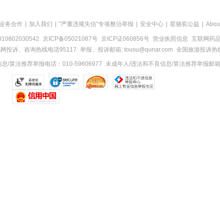
业务合作
|
加入我们
|
"严重违规失信"专项整治举报
|
安全中心
|
星骆驼公益
|
Abou
0802030542
京ICP备05021087号
京ICP证060856号
营业执照信息
互联网药品信
网投诉、咨询热线电话95117
举报、投诉邮箱: tousu@qunar.com
全国旅游投诉热线:
/算法推荐举报电话：010-59606977
未成年人/违法和不良信息/算法推荐举报邮箱：to