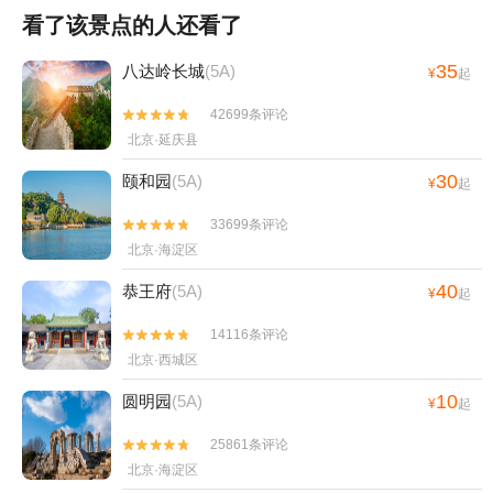
看了该景点的人还看了
35
八达岭长城
(5A)
¥
起
42699条评论


北京·延庆县
30
颐和园
(5A)
¥
起
33699条评论


北京·海淀区
40
恭王府
(5A)
¥
起
14116条评论


北京·西城区
10
圆明园
(5A)
¥
起
25861条评论


北京·海淀区