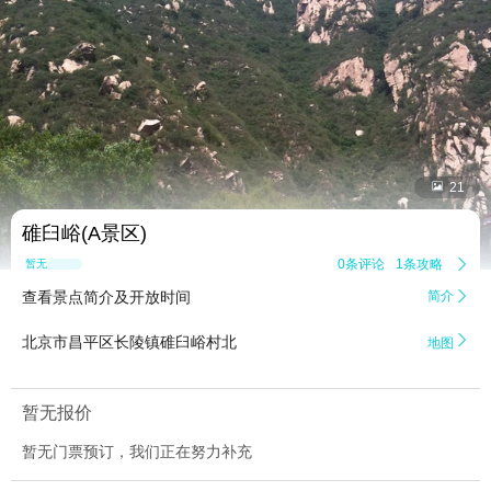


21
碓臼峪(A景区)
0条评论
1条攻略

暂无点评
查看景点简介及开放时间
简介


北京市昌平区长陵镇碓臼峪村北
地图
暂无报价
暂无门票预订，我们正在努力补充