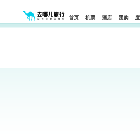
请
提
提
按
示:
示:
shift+enter
您
您
进
首页
机票
酒店
团购
度
入
已
已
去
进
离
哪
入
开
网
网
网
智
能
站
站
导
导
导
盲
航
航
语
音
区,
区
引
本
导
区
模
域
式
含
有
6
个
模
块,
按
下
Tab
键
浏