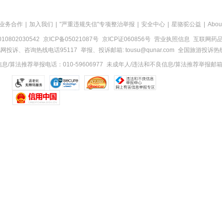
业务合作
|
加入我们
|
"严重违规失信"专项整治举报
|
安全中心
|
星骆驼公益
|
Abou
0802030542
京ICP备05021087号
京ICP证060856号
营业执照信息
互联网药品信
网投诉、咨询热线电话95117
举报、投诉邮箱: tousu@qunar.com
全国旅游投诉热线:
/算法推荐举报电话：010-59606977
未成年人/违法和不良信息/算法推荐举报邮箱：to