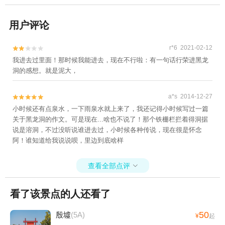
用户评论
r*6 2021-02-12


我进去过里面！那时候我能进去，现在不行啦：有一句话行荣进黑龙
洞的感想。就是泥大，
a*s 2014-12-27


小时候还有点泉水，一下雨泉水就上来了，我还记得小时候写过一篇
关于黑龙洞的作文。可是现在...啥也不说了！那个铁栅栏拦着得洞据
说是溶洞，不过没听说谁进去过，小时候各种传说，现在很是怀念
阿！谁知道给我说说呗，里边到底啥样
查看全部点评

看了该景点的人还看了
50
殷墟
(5A)
¥
起