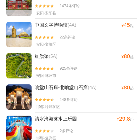
1474条评论


安阳·安阳县
45
中国文字博物馆
(4A)
¥
起
22条评论


安阳·文峰区
80
红旗渠
(5A)
¥
起
925条评论


安阳·林州市
80
响堂山石窟-北响堂山石窟
(4A)
¥
起
148条评论


邯郸·峰峰矿区
29.8
清水湾游泳水上乐园
¥
起
2条评论


邯郸·复兴区