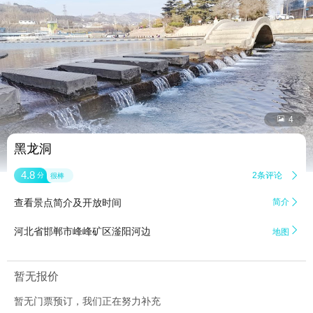


4
黑龙洞
4.8
2条评论

分
很棒
查看景点简介及开放时间
简介


河北省邯郸市峰峰矿区滏阳河边
地图
暂无报价
暂无门票预订，我们正在努力补充