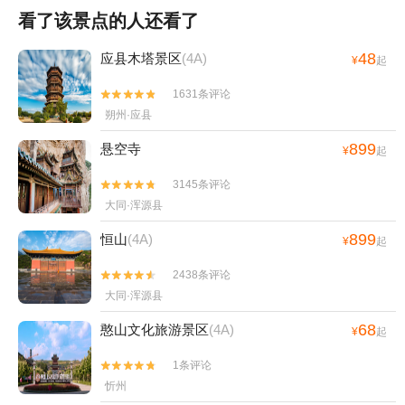
看了该景点的人还看了
48
应县木塔景区
(4A)
¥
起
1631条评论


朔州·应县
899
悬空寺
¥
起
3145条评论


大同·浑源县
899
恒山
(4A)
¥
起
2438条评论


大同·浑源县
68
憨山文化旅游景区
(4A)
¥
起
1条评论


忻州