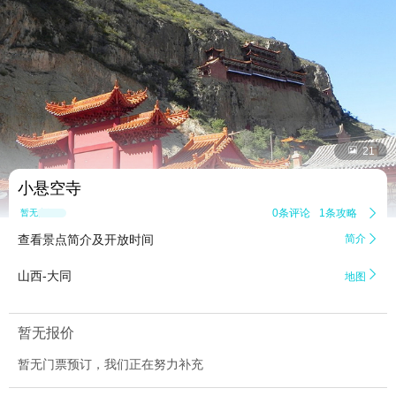


21
小悬空寺
0条评论
1条攻略

暂无点评
查看景点简介及开放时间
简介


山西-大同
地图
暂无报价
暂无门票预订，我们正在努力补充