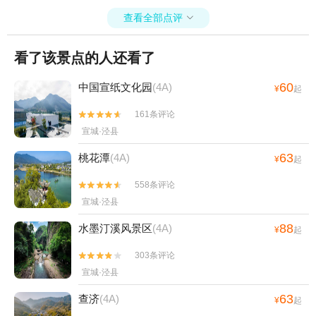
查看全部点评

看了该景点的人还看了
60
中国宣纸文化园
(4A)
¥
起
161条评论


宣城·泾县
63
桃花潭
(4A)
¥
起
558条评论


宣城·泾县
88
水墨汀溪风景区
(4A)
¥
起
303条评论


宣城·泾县
63
查济
(4A)
¥
起