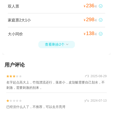
236
双人票

¥
起
298
家庭票2大1小

¥
起
138
大小同价

¥
起
查看剩余2个

用户评论
r*3 2025-08-29


名字起点高大上，竹筏漂流还行，落差小，皮划艇需要自己划水，不
刺激，需要刺激的别来，
y*u 2024-07-13


已经没什么人了，不推荐，可以去月亮湾