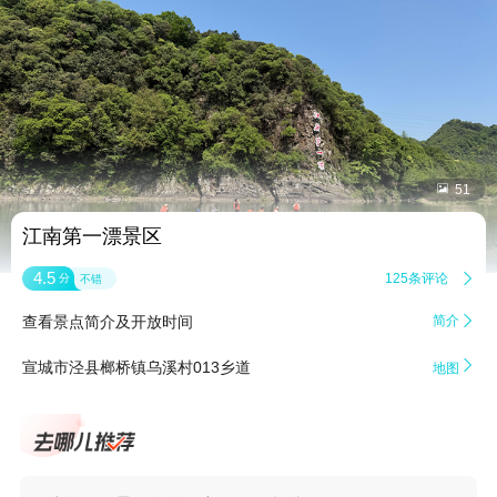


51
江南第一漂景区
4.5
125条评论

分
不错
查看景点简介及开放时间
简介


宣城市泾县榔桥镇乌溪村013乡道
地图