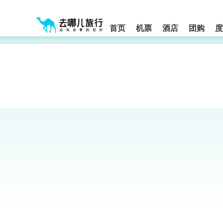
请
提
提
按
示:
示:
shift+enter
您
您
进
首页
机票
酒店
团购
度
入
已
已
去
进
离
哪
入
开
网
网
网
智
能
站
站
导
导
导
盲
航
航
语
音
区,
区
引
本
导
区
模
域
式
含
有
6
个
模
块,
按
下
Tab
键
浏