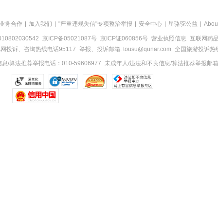
业务合作
|
加入我们
|
"严重违规失信"专项整治举报
|
安全中心
|
星骆驼公益
|
Abou
0802030542
京ICP备05021087号
京ICP证060856号
营业执照信息
互联网药品信
网投诉、咨询热线电话95117
举报、投诉邮箱: tousu@qunar.com
全国旅游投诉热线:
/算法推荐举报电话：010-59606977
未成年人/违法和不良信息/算法推荐举报邮箱：to