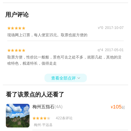
用户评论
v*0 2017-10-07


现场网上订票，每人便宜15元。取票也挺方便的
q*4 2017-05-01


取票方便，性价比一般般，景色可去之处不多，就那几处，其他的没
啥特色，栈道特长，值得走走
查看全部点评

看了该景点的人还看了
105
梅州五指石
(4A)
¥
起
422条评论


梅州·平远县