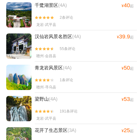
40
千鹭湖景区
(4A)
¥
起
2条评论


龙岩·武平县
39.9
汉仙岩风景名胜区
(4A)
¥
起
55条评论


赣州·会昌县
50
青龙岩风景区
(4A)
¥
起
1条评论


赣州·寻乌县
53
梁野山
(4A)
¥
起
191条评论


龙岩·武平县
25
花开了生态景区
(3A)
¥
起