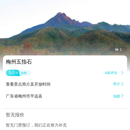


1
梅州五指石
5.0
4条评论

分
超赞
查看景点简介及开放时间
简介


广东省梅州市平远县
地图
暂无报价
暂无门票预订，我们正在努力补充